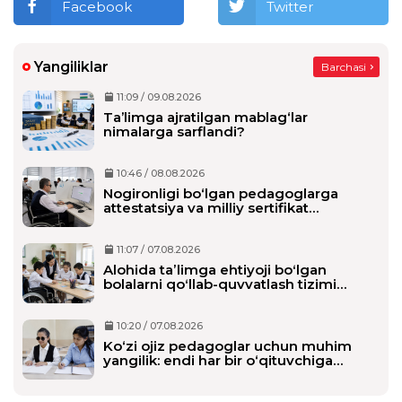
Facebook
Twitter
Yangiliklar
Barchasi
11:09 / 09.08.2026
Ta’limga ajratilgan mablag‘lar
nimalarga sarflandi?
10:46 / 08.08.2026
Nogironligi bo‘lgan pedagoglarga
attestatsiya va milliy sertifikat
imtihonlarida qo‘shimcha vaqt beriladi
11:07 / 07.08.2026
Alohida taʼlimga ehtiyoji boʻlgan
bolalarni qoʻllab-quvvatlash tizimi
tubdan oʻzgaradi
10:20 / 07.08.2026
Ko‘zi ojiz pedagoglar uchun muhim
yangilik: endi har bir o‘qituvchiga
alohida shaxsiy assistent biriktiriladi