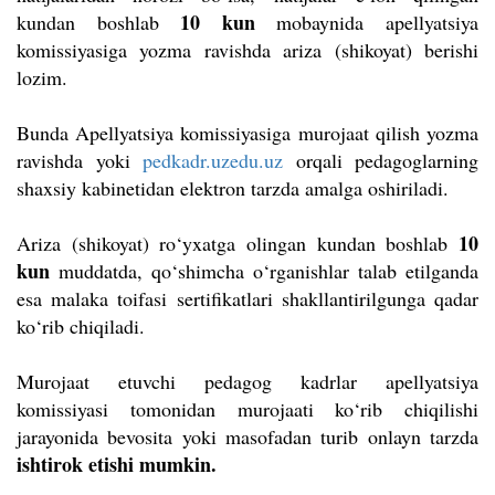
10 kun
kundan boshlab
mobaynida apellyatsiya
komissiyasiga yozma ravishda ariza (shikoyat) berishi
lozim.
Bunda Apellyatsiya komissiyasiga murojaat qilish yozma
ravishda yoki
pedkadr.uzedu.uz
orqali pedagoglarning
shaxsiy kabinetidan elektron tarzda amalga oshiriladi.
10
Ariza (shikoyat) ro‘yxatga olingan kundan boshlab
kun
muddatda, qo‘shimcha o‘rganishlar talab etilganda
esa malaka toifasi sertifikatlari shakllantirilgunga qadar
ko‘rib chiqiladi.
Murojaat etuvchi pedagog kadrlar apellyatsiya
komissiyasi tomonidan murojaati ko‘rib chiqilishi
jarayonida bevosita yoki masofadan turib onlayn tarzda
ishtirok etishi mumkin.