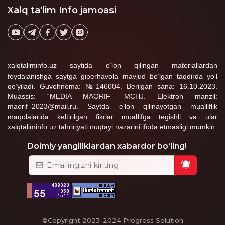
mumkinmi, degan savol
Xalq ta'lim Info jamoasi
o‘rtaga tashlangan.
xalqtaliminfo.uz saytida e’lon qilingan materiallardan
foydalanishga saytga giperhavola mavjud bo‘lgan taqdirda yo‘l
qo‘yiladi. Guvohnoma: №146004. Berilgan sana: 16.10.2023.
Muassis: “MEDIA MAORIF” MCHJ. Elektron manzil:
maorif_2023@mail.ru. Saytda e’lon qilinayotgan mualliflik
maqolalarida keltirilgan fikrlar muallifga tegishli va ular
xalqtaliminfo.uz tahririyati nuqtayi nazarini ifoda etmasligi mumkin.
Doimiy yangiliklardan xabardor bo‘ling!
©Copyright 2023-2024
Progress Solution