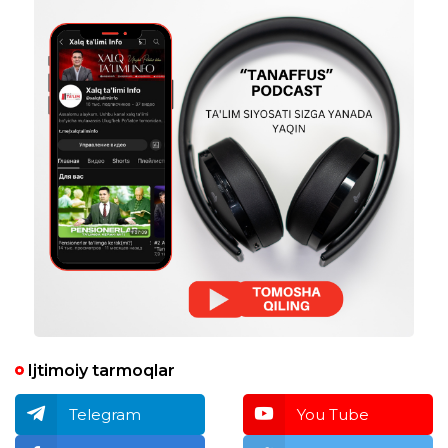
surishtirib beraman degandiz. Aniqlik
kiritishga urinib koʻring iltimos. Chunki
kuzgi attestatsiya orqali Vazir jamgʻarmasi
va Yil oʻqituvchisi uchun saralov boʻladi.
Toʻlov qilganmiz lekin topshirishga
ikkilanyapmiz. Chunki kuzgi imtihonlar
ancha murakkabroq boʻlyapti. Eʼtibor uchun
rahmat
taxrirlangan
Javob
Ijtimoiy tarmoqlar
Telegram
You Tube