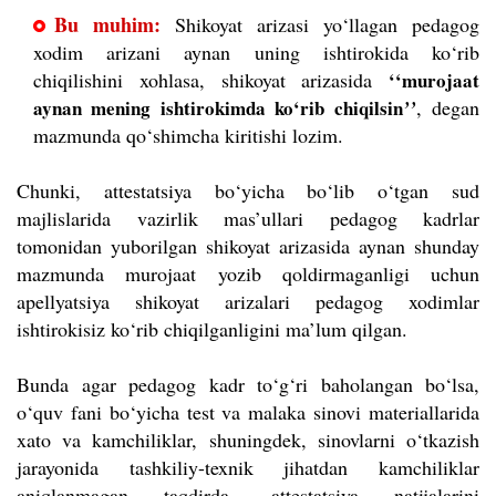
Bu muhim:
Shikoyat arizasi yo‘llagan pedagog
xodim arizani aynan uning ishtirokida ko‘rib
chiqilishini xohlasa, shikoyat arizasida
‘‘murojaat
aynan mening ishtirokimda ko‘rib chiqilsin
, degan
’
’
mazmunda qo‘shimcha kiritishi lozim.
Chunki, attestatsiya bo‘yicha bo‘lib o‘tgan sud
majlislarida vazirlik mas’ullari pedagog kadrlar
tomonidan yuborilgan shikoyat arizasida aynan shunday
mazmunda murojaat yozib qoldirmaganligi uchun
apellyatsiya shikoyat arizalari pedagog xodimlar
ishtirokisiz ko‘rib chiqilganligini ma’lum qilgan.
Bunda agar pedagog kadr to‘g‘ri baholangan bo‘lsa,
o‘quv fani bo‘yicha test va malaka sinovi materiallarida
xato va kamchiliklar, shuningdek, sinovlarni o‘tkazish
jarayonida tashkiliy-texnik jihatdan kamchiliklar
aniqlanmagan taqdirda, attestatsiya natijalarini