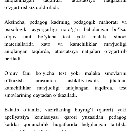
o‘zgartirishsiz qoldiriladi.
Aksincha, pedagog kadrning pedagogik mahorati va
psixologik tayyorgarligi noto‘g‘ri baholangan bo‘lsa,
o‘quv fani bo‘yicha test yoki malaka sinovi
materiallarida xato va kamchiliklar mavjudligi
aniqlangan taqdirda, attestatsiya natijalari o‘zgartirib
beriladi.
O‘quv fani bo‘yicha test yoki malaka sinovlarini
o‘tkazish jarayonida tashkiliy-texnik jihatdan
kamchiliklar mavjudligi aniqlangan taqdirda, test
sinovlarining qaytadan o‘tkaziladi.
Eslatib o‘tamiz, vazirlikning buyrug‘i (qarori) yoki
apellyatsiya komissiyasi qarori yuzasidan pedagog
kadrlar qonunchilik hujjatlarida belgilangan tartibda