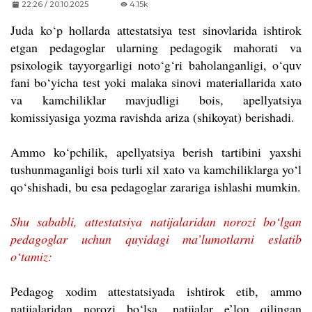
22:26 / 20.10.2025
4.15k
Juda ko‘p hollarda attestatsiya test sinovlarida ishtirok
etgan pedagoglar ularning pedagogik mahorati va
psixologik tayyorgarligi noto‘g‘ri baholanganligi, o‘quv
fani bo‘yicha test yoki malaka sinovi materiallarida xato
va kamchiliklar mavjudligi bois, apellyatsiya
komissiyasiga yozma ravishda ariza (shikoyat) berishadi.
Ammo ko‘pchilik, apellyatsiya berish tartibini yaxshi
tushunmaganligi bois turli xil xato va kamchiliklarga yo‘l
qo‘shishadi, bu esa pedagoglar zarariga ishlashi mumkin.
Shu sababli, attestatsiya natijalaridan norozi bo‘lgan
pedagoglar uchun quyidagi ma’lumotlarni eslatib
o‘tamiz:
Pedagog xodim attestatsiyada ishtirok etib, ammo
natijalaridan norozi bo‘lsa, natijalar e’lon qilingan