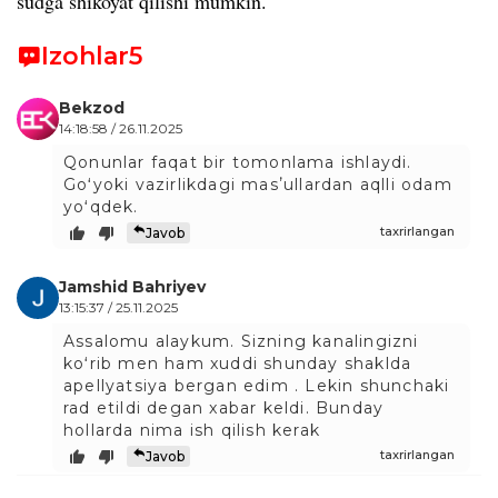
sudga shikoyat qilishi mumkin.
Izohlar
5
Bekzod
14:18:58 / 26.11.2025
Qonunlar faqat bir tomonlama ishlaydi.
Goʻyoki vazirlikdagi masʼullardan aqlli odam
yoʻqdek.
taxrirlangan
Javob
Jamshid Bahriyev
13:15:37 / 25.11.2025
Assalomu alaykum. Sizning kanalingizni
koʻrib men ham xuddi shunday shaklda
apellyatsiya bergan edim . Lekin shunchaki
rad etildi degan xabar keldi. Bunday
hollarda nima ish qilish kerak
taxrirlangan
Javob