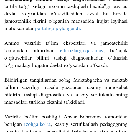
tartibi to‘g‘risidagi nizomni tasdiqlash haqida”gi buyruq
davlat ro‘yxatidan o‘tkazilishidan avval bu borada
jamoatchilik fikrini o‘rganish maqsadida hujjat loyihasi
muhokamalar
portaliga joylangandi.
Ammo vazirlik ta’lim ekspertlari va jamoatchilik
tomonidan bildirilgan
e’tirozlarga qaramay
, bo‘lajak
o‘qituvchilar bilimi tashqi diagnostikadan o‘tkazish
to‘g‘risidagi hujjatni davlat ro‘yxatidan o‘tkazdi.
Bildirilgan tanqidlardan so‘ng Maktabgacha va maktab
ta’limi vazirligi masala yuzasidan rasmiy munosabat
bildirib, tashqi diagnostika va kasbiy sertifikatlashning
maqsadlari turlicha ekanini ta’kidladi.
Vazirlik bo‘lim boshlig‘i Anvar Bahromov tomonidan
berilgan
izohga ko‘ra
, kasbiy sertifikatlash pedagogning
amaliy faoliyatga tayyorligini baholashga xizmat qilsa,