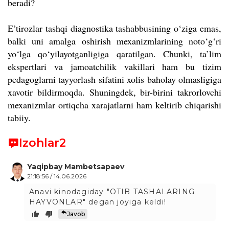
beradi?
E’tirozlar tashqi diagnostika tashabbusining o‘ziga emas,
balki uni amalga oshirish mexanizmlarining noto‘g‘ri
yo‘lga qo‘yilayotganligiga qaratilgan. Chunki, ta’lim
ekspertlari va jamoatchilik vakillari ham bu tizim
pedagoglarni tayyorlash sifatini xolis baholay olmasligiga
xavotir bildirmoqda. Shuningdek, bir-birini takrorlovchi
mexanizmlar ortiqcha xarajatlarni ham keltirib chiqarishi
tabiiy.
Izohlar
2
Yaqipbay Mambetsapaev
21:18:56 / 14.06.2026
Anavi kinodagiday "OTIB TASHALARING
HAYVONLAR" degan joyiga keldi!
Javob