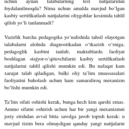
uchun aynan talabalarning test natijalaridan
foydalanilmoqda? Nima uchun amalda mavjud bo‘lgan
kasbiy sertifikatlash natijalarini oliygohlar kesimida tahlil
qilish yo‘li tanlanmadi?
Vazirlik barcha pedagogika yo‘nalishida tahsil olayotgan
talabalarni alohida diagnostikadan o‘tkazish o‘rniga,
pedagoglik kasbini tanlab, maktablarda faoliyat
boshlagan stajyor-o‘qituvchilarni kasbiy sertifikatlash
natijalarini tahlil qilishi mumkin edi. Bu nafaqat kam
xarajat talab qiladigan, balki oliy ta’lim muassasalari
faoliyatini baholash uchun ham samaraliroq mexanizm
bo‘lishi mumkin edi.
Ta’lim sifati oshishi kerak, bunga hech kim qarshi emas.
Ammo sifatni oshirish uchun har bir yangi mexanizmni
joriy etishdan avval bitta savolga javob topish kerak: u
mavjud tizim bera olmaydigan qanday yangi natijalarni