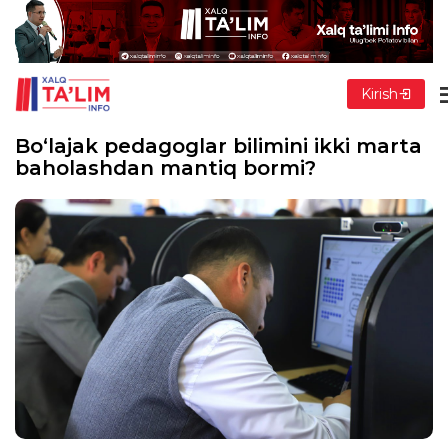
Kirish
Bo‘lajak pedagoglar bilimini ikki marta
baholashdan mantiq bormi?