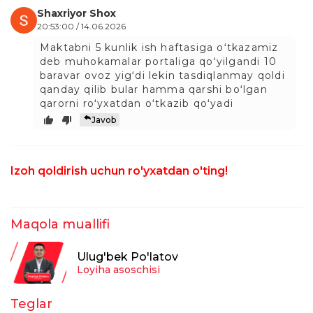
Shaxriyor Shox
20:53:00 / 14.06.2026
Maktabni 5 kunlik ish haftasiga oʻtkazamiz
deb muhokamalar portaliga qoʻyilgandi 10
baravar ovoz yigʻdi lekin tasdiqlanmay qoldi
qanday qilib bular hamma qarshi boʻlgan
qarorni roʻyxatdan oʻtkazib qoʻyadi
Javob
Izoh qoldirish uchun ro'yxatdan o'ting!
Maqola muallifi
Ulug'bek Po'latov
Loyiha asoschisi
Teglar