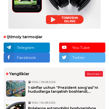
Ijtimoiy tarmoqlar
Telegram
You Tube
Facebook
Twitter
Yangiliklar
Barchasi
03:52 / 06.08.2026
1-sinflar uchun “Prezident sovg‘asi”ni
hududlarga tarqatish boshlandi,
maktablarga qachon yetkaziladi?
15:54 / 04.08.2026
Bolalarga avtomobilni boshqarishga