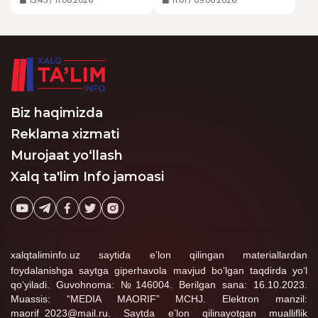
jamoatchilik tomonidan
malaka toifalari sinov
15:45 / 11.06.2026
11:01 / 09.06.2026
bildirilgan e’tirozlarga
jarayonlari
qaramay, hujjatni
o‘tkazilmasdan,
amaldagi tahririda davlat
to‘g‘ridan-to‘g‘ri berilishi
ro‘yxatidan o‘tkazdi.
qayd etilgan.
Biz haqimizda
Reklama xizmati
Murojaat yo‘llash
Xalq ta'lim Info jamoasi
xalqtaliminfo.uz saytida e’lon qilingan materiallardan
foydalanishga saytga giperhavola mavjud bo‘lgan taqdirda yo‘l
qo‘yiladi. Guvohnoma: №146004. Berilgan sana: 16.10.2023.
Muassis: “MEDIA MAORIF” MCHJ. Elektron manzil:
maorif_2023@mail.ru. Saytda e’lon qilinayotgan mualliflik