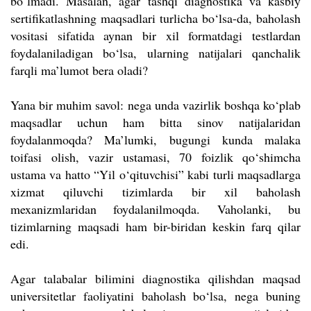
bo‘lmadi. Masalan, agar tashqi diagnostika va kasbiy
sertifikatlashning maqsadlari turlicha bo‘lsa-da, baholash
vositasi sifatida aynan bir xil formatdagi testlardan
foydalaniladigan bo‘lsa, ularning natijalari qanchalik
farqli ma’lumot bera oladi?
Yana bir muhim savol: nega unda vazirlik boshqa ko‘plab
maqsadlar uchun ham bitta sinov natijalaridan
foydalanmoqda? Ma’lumki, bugungi kunda malaka
toifasi olish, vazir ustamasi, 70 foizlik qo‘shimcha
ustama va hatto “Yil o‘qituvchisi” kabi turli maqsadlarga
xizmat qiluvchi tizimlarda bir xil baholash
mexanizmlaridan foydalanilmoqda. Vaholanki, bu
tizimlarning maqsadi ham bir-biridan keskin farq qilar
edi.
Agar talabalar bilimini diagnostika qilishdan maqsad
universitetlar faoliyatini baholash bo‘lsa, nega buning