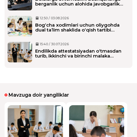
berganlik uchun alohida javobgarlik
belgilanmoqda
12:50 / 03.08.2026
Bog‘cha xodimlari uchun oliygohda
dual ta’lim shaklida o‘qish tartibi
belgilanmoqda
15:40 / 30.07.2026
Endilikda attestatsiyadan o‘tmasdan
turib, ikkinchi va birinchi malaka
toifasini olishi mumkin bo‘ladi
Mavzuga doir yangiliklar