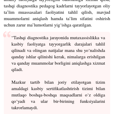
tashqi diagnostika pedagog kadrlarni tayyorlayotgan oliy
ta’lim muassasalari faoliyatini tahlil qilish, mavjud
muammolarni aniqlash hamda ta’lim sifatini oshirish
uchun zarur ma’lumotlarni yig‘ishga qaratilgan.
“Tashqi diagnostika jarayonida mutaxassislikka va
kasbiy faoliyatga tayyorgarlik darajalari tahlil
qilinadi va olingan natijalar mana shu yo‘nalishda
qanday ishlar qilinishi kerak, nimalarga erishilgan
va qanday muammolar borligini aniqlashga xizmat
qiladi.
Mazkur tartib bilan joriy etilayotgan tizim
amaldagi kasbiy sertifikatlashtirish tizimi bilan
mutlaqo boshqa-boshqa maqsadlarni o‘z oldiga
qo‘yadi va ular bir-birining funksiyalarini
takrorlamaydi.