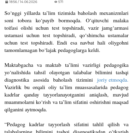
18:56 / 14.06.2026
571
So‘nggi yillarda ta’lim tizimida baholash mexanizmlari
soni tobora ko‘payib bormoqda. O‘qituvchi malaka
toifasi olishi uchun test topshiradi, vazir jamg‘armasi
ustamasi uchun test topshiradi, qo‘shimcha ustamalar
uchun test topshiradi. Endi esa navbat hali oliygohni
tamomlamagan bo‘lajak pedagoglarga keldi.
Maktabgacha va maktab ta’limi vazirligi pedagogika
yo‘nalishida tahsil olayotgan talabalar bilimini tashqi
diagnostika asosida baholash tizimini
joriy etmoqda.
Vazirlik bu orqali oliy ta’lim muassasalarida pedagog
kadrlar qanday tayyorlanayotganini aniqlash, mavjud
muammolarni ko‘rish va ta’lim sifatini oshirishni maqsad
qilganini aytmoqda.
“Pedagog kadrlar tayyorlash sifatini tahlil qilish va
talabalarning bilimini tashqi diagnostikadan o‘tkazish