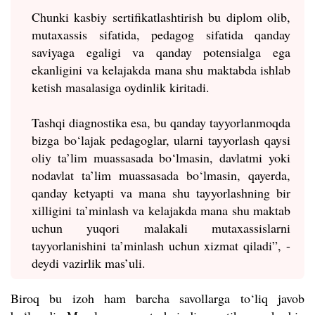
Chunki kasbiy sertifikatlashtirish bu diplom olib,
mutaxassis sifatida, pedagog sifatida qanday
saviyaga egaligi va qanday potensialga ega
ekanligini va kelajakda mana shu maktabda ishlab
ketish masalasiga oydinlik kiritadi.
Tashqi diagnostika esa, bu qanday tayyorlanmoqda
bizga bo‘lajak pedagoglar, ularni tayyorlash qaysi
oliy ta’lim muassasada bo‘lmasin, davlatmi yoki
nodavlat ta’lim muassasada bo‘lmasin, qayerda,
qanday ketyapti va mana shu tayyorlashning bir
xilligini ta’minlash va kelajakda mana shu maktab
uchun yuqori malakali mutaxassislarni
tayyorlanishini ta’minlash uchun xizmat qiladi”, -
deydi vazirlik mas’uli.
Biroq bu izoh ham barcha savollarga to‘liq javob