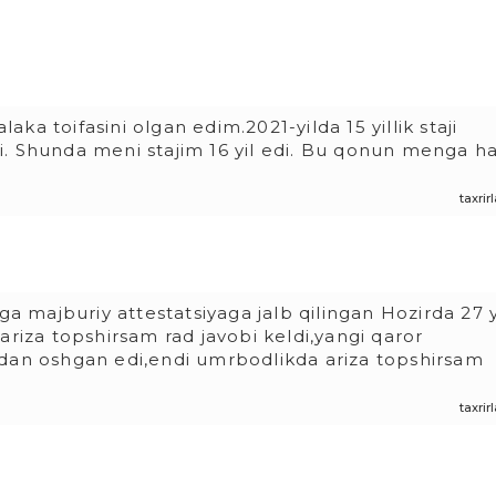
a toifasini olgan edim.2021-yilda 15 yillik staji
i. Shunda meni stajim 16 yil edi. Bu qonun menga 
taxri
ga majburiy attestatsiyaga jalb qilingan Hozirda 27 yi
ariza topshirsam rad javobi keldi,yangi qaror
ldan oshgan edi,endi umrbodlikda ariza topshirsam
taxri