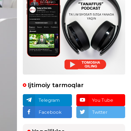
Ijtimoiy tarmoqlar
Telegram
You Tube
Facebook
Twitter