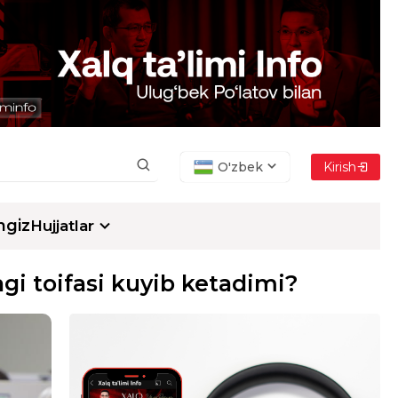
O'zbek
Kirish
ngiz
Hujjatlar
gi toifasi kuyib ketadimi?