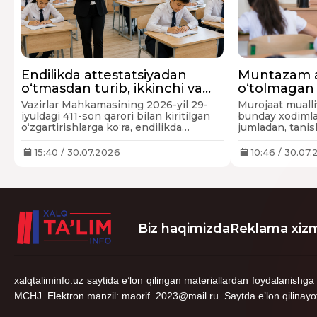
Endilikda attestatsiyadan
Muntazam a
o‘tmasdan turib, ikkinchi va
o‘tolmagan 
birinchi malaka toifasini olishi
ishdan bo‘
Vazirlar Mahkamasining 2026-yil 29-
Murojaat mualli
mumkin bo‘ladi
iyuldagi 411-son qarori bilan kiritilgan
bunday xodimlar
o‘zgartirishlarga ko‘ra, endilikda
jumladan, tanis
pedagoglarning oliy ma’lumot darajasi
yaqinlarining 
va o‘qishdagi natijalariga qarab ularga
holda hanuz is
15:40 / 30.07.2026
10:46 / 30.07
malaka toifalari beriladi.
Navbatdagi mu
o‘quvchilarning
pasayib ketgan,
davomida o‘ta 
bilan mehnat s
asosda bekor q
Biz haqimizda
Reklama xizm
savol o‘rtaga t
xalqtaliminfo.uz saytida e’lon qilingan materiallardan foydalani
MCHJ. Elektron manzil: maorif_2023@mail.ru. Saytda e’lon qilinayotgan 