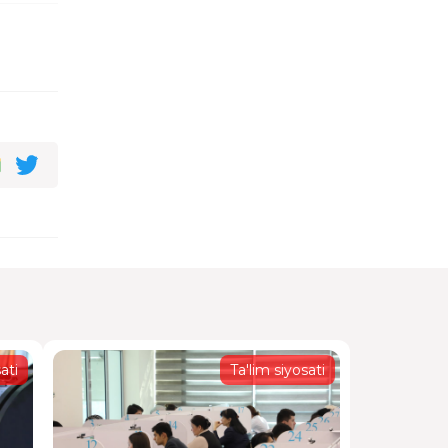
l
hun
a
rlangan
rlangan
ati
Ta'lim siyosati