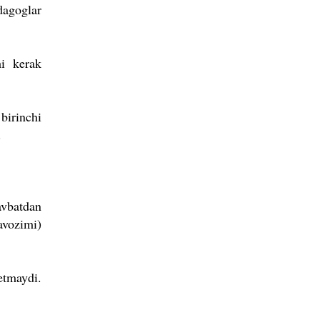
dagoglar
hi kerak
birinchi
.
avbatdan
avozimi)
etmaydi.