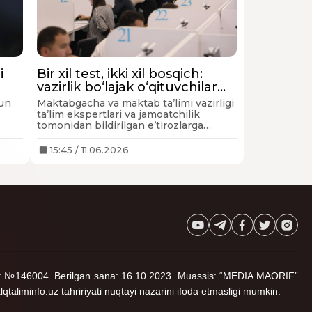
i
Bir xil test, ikki xil bosqich:
vazirlik bo‘lajak o‘qituvchilar
uchun yangi diagnostika
hun
Maktabgacha va maktab ta’limi vazirligi
tizimini tasdiqladi
ta’lim ekspertlari va jamoatchilik
tomonidan bildirilgan e’tirozlarga
qaramay, hujjatni amaldagi tahririda
davlat ro‘yxatidan o‘tkazdi.
15:45 / 11.06.2026
noma: №146004. Berilgan sana: 16.10.2023. Muassis: “MEDIA MAORIF”
lqtaliminfo.uz tahririyati nuqtayi nazarini ifoda etmasligi mumkin.