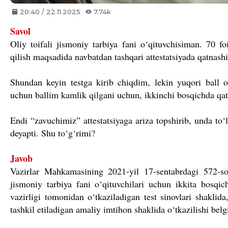
20:40 / 22.11.2025
7.74k
Savol
Oliy toifali jismoniy tarbiya fani o‘qituvchisiman. 70 f
qilish maqsadida navbatdan tashqari attestatsiyada qatnash
Shundan keyin testga kirib chiqdim, lekin yuqori ball
uchun ballim kamlik qilgani uchun, ikkinchi bosqichda q
Endi “zavuchimiz” attestatsiyaga ariza topshirib, unda to‘
deyapti. Shu to‘g‘rimi?
Javob
Vazirlar Mahkamasining 2021-yil 17-sentabrdagi 572-son
jismoniy tarbiya fani o‘qituvchilari uchun ikkita bosqi
vazirligi tomonidan o‘tkaziladigan test sinovlari shaklid
tashkil etiladigan amaliy imtihon shaklida o‘tkazilishi belg