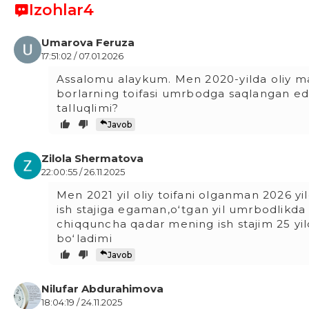
Izohlar
4
Umarova Feruza
17:51:02 / 07.01.2026
Assalomu alaykum. Men 2020-yilda oliy malak
borlarning toifasi umrbodga saqlangan ed
talluqlimi?
Javob
Zilola Shermatova
22:00:55 / 26.11.2025
Men 2021 yil oliy toifani olganman 2026 yil
ish stajiga egaman,oʻtgan yil umrbodlikda 
chiqquncha qadar mening ish stajim 25 yi
boʻladimi
Javob
Nilufar Abdurahimova
18:04:19 / 24.11.2025