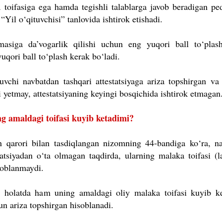
 toifasiga ega hamda tegishli talablarga javob beradigan pe
 “Yil o‘qituvchisi” tanlovida ishtirok etishadi.
asiga da’vogarlik qilishi uchun eng yuqori ball to‘plas
uqori ball to‘plash kerak bo‘ladi.
uvchi navbatdan tashqari attestatsiyaga ariza topshirgan va 
i yetmay, attestatsiyaning keyingi bosqichida ishtirok etmagan
ng amaldagi toifasi kuyib ketadimi?
 qarori bilan tasdiqlangan nizomning 44-bandiga ko‘ra, n
statsiyadan o‘ta olmagan taqdirda, ularning malaka toifasi (l
soblanmaydi.
gan holatda ham uning amaldagi oliy malaka toifasi kuyib k
un ariza topshirgan hisoblanadi.