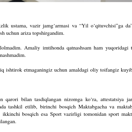
oizlik ustama, vazir jamg‘armasi va “Yil o‘qituvchisi”ga da’
ish uchun ariza topshirgandim.
 ololmadim. Amaliy imtihonda qatnashsam ham yuqoridagi t
atnashmadim.
liq ishtirok etmaganingiz uchun amaldagi oliy toifangiz kuyib
 qarori bilan tasdiqlangan nizomga ko‘ra, attestatsiya jar
chda tashkil etilib, birinchi bosqich Maktabgacha va maktab
a, ikkinchi bosqich esa Sport vazirligi tomonidan sport makt
ilangan.