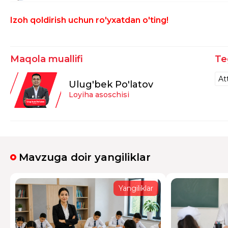
Assalomu alaykum, men 2022yilda oliy mal
Izoh qoldirish uchun ro'yxatdan o'ting!
toifasini saqlashim kerak.Xozirda esa dekr
yangilangan Xalqaro C1 darajamni yuklab qo
berilishini hujjatlarda o'qidim.Demak ,shu 
va boshqalar uchun ped.mahoratdan yech
Maqola muallifi
Te
da'vogarlik qila olamanmi?
Javob
At
Ulug'bek Po'latov
Loyiha asoschisi
Jumaqul Eshonqulov
21:35:08 / 23.11.2025
Savol.17.09 2021 BM 572 qarorida 25 yildan 
togʻasi saqlanishi koʻrsatilgan men 2022 yil
tushirildi . Qanday avvalgi toifamni tikla
Mavzuga doir yangiliklar
Javob
Yangiliklar