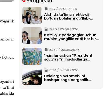
Yangiliklar
11:07 / 07.08.2026
Alohida taʼlimga ehtiyoji
boʻlgan bolalarni qoʻllab-
vogarlik
quvvatlash tizimi tubdan
oʻzgaradi
10:20 / 07.08.2026
Ko‘zi ojiz pedagoglar uchun
anlovlar
muhim yangilik: endi har bir
o‘qituvchiga alohida shaxsiy
assistent biriktiriladi
03:52 / 06.08.2026
1-sinflar uchun “Prezident
 ketadi,
sovg‘asi”ni hududlarga
tarqatish boshlandi,
maktablarga qachon
15:54 / 04.08.2026
yetkaziladi?
Bolalarga avtomobilni
boshqarishga berganlik
ayonlari
uchun alohida javobgarlik
 ta’limi
belgilanmoqda
ablarida