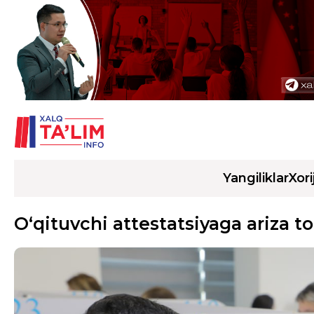
Yangiliklar
Xori
O‘qituvchi attestatsiyaga ariza 