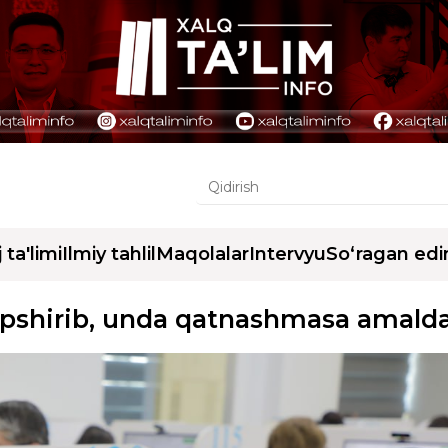
j ta'limi
Ilmiy tahlil
Maqolalar
Intervyu
So‘ragan edi
topshirib, unda qatnashmasa amalda