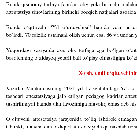
Bunda jismoniy tarbiya fanidan oliy yoki birinchi malaka
attestatsiya sinovlarining birinchi bosqich natijalari asosida
Bunda o‘qituvchi “Yil o‘qituvchisi” hamda vazir ustam
bo‘ladi.
70 foizlik ustamani olish uchun esa, 86 va undan y
Yuqoridagi vaziyatda esa, oliy toifaga ega bo‘lgan o‘qit
bosqichning o‘zidayoq yetarli ball to‘play olmasligiga ko‘z
Xo‘sh, endi o
‘qituvchi
ni
Vazirlar Mahkamasining 2021-yil 17-sentabrdagi 572-son
tashqari attestatsiyaga jalb etilgan pedagog kadrlar atte
tushirilmaydi hamda ular lavozimiga muvofiq emas deb hi
O‘qituvchi attestatsiya jarayonida to‘liq ishtirok etma
Chunki, u navbatdan tashqari attestatsiyada qatnashish uch