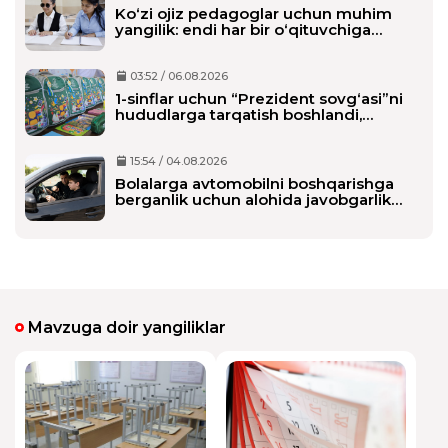
Ko‘zi ojiz pedagoglar uchun muhim
yangilik: endi har bir o‘qituvchiga
alohida shaxsiy assistent biriktiriladi
03:52 / 06.08.2026
1-sinflar uchun “Prezident sovg‘asi”ni
hududlarga tarqatish boshlandi,
maktablarga qachon yetkaziladi?
15:54 / 04.08.2026
Bolalarga avtomobilni boshqarishga
berganlik uchun alohida javobgarlik
belgilanmoqda
Mavzuga doir yangiliklar