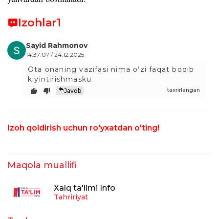
Izohlar
1
Sayid Rahmonov
14:37:07 / 24.12.2025
Ota onaning vazifasi nima oʻzi faqat boqib
kiyintirishmasku
taxrirlangan
Javob
Izoh qoldirish uchun ro'yxatdan o'ting!
Maqola muallifi
Xalq ta'limi Info
Tahririyat