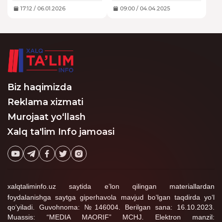
to‘g‘ri kelishi mustaqil
shu muammolarni
ravishda belgilanadi.
sanab, maktablarni 5
17:12 / 06.01.2026
09:00 / 04.04.2025
kunlik o‘qish tizimiga
o‘tkazish imkonsiz
ekanligini aytgandi.
Biz haqimizda
Reklama xizmati
Murojaat yo‘llash
Xalq ta'lim Info jamoasi
xalqtaliminfo.uz saytida e’lon qilingan materiallardan
foydalanishga saytga giperhavola mavjud bo‘lgan taqdirda yo‘l
qo‘yiladi. Guvohnoma: №146004. Berilgan sana: 16.10.2023.
Muassis: “MEDIA MAORIF” MCHJ. Elektron manzil: