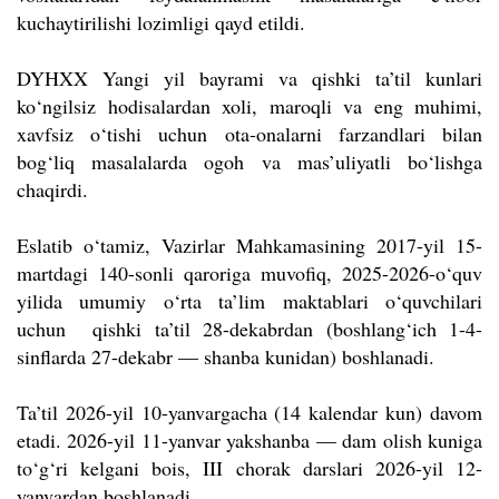
kuchaytirilishi lozimligi qayd etildi.
DYHXX Yangi yil bayrami va qishki ta’til kunlari
ko‘ngilsiz hodisalardan xoli, maroqli va eng muhimi,
xavfsiz o‘tishi uchun ota-onalarni farzandlari bilan
bog‘liq masalalarda ogoh va mas’uliyatli bo‘lishga
chaqirdi.
Eslatib o‘tamiz, Vazirlar Mahkamasining 2017-yil 15-
martdagi 140-sonli qaroriga muvofiq, 2025-2026-o‘quv
yilida umumiy o‘rta ta’lim maktablari o‘quvchilari
uchun qishki ta’til 28-dekabrdan (boshlang‘ich 1-4-
sinflarda 27-dekabr — shanba kunidan) boshlanadi.
Ta’til 2026-yil 10-yanvargacha (14 kalendar kun) davom
etadi. 2026-yil 11-yanvar yakshanba — dam olish kuniga
to‘g‘ri kelgani bois, III chorak darslari 2026-yil 12-
yanvardan boshlanadi.