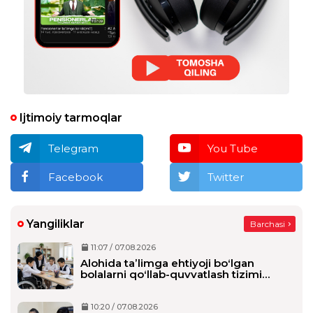
Ijtimoiy tarmoqlar
Telegram
You Tube
Facebook
Twitter
Yangiliklar
Barchasi
11:07 / 07.08.2026
Alohida taʼlimga ehtiyoji boʻlgan
bolalarni qoʻllab-quvvatlash tizimi
tubdan oʻzgaradi
10:20 / 07.08.2026