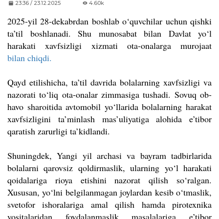
23:36 / 23.12.2025
4.60k
2025-yil 28-dekabrdan boshlab o‘quvchilar uchun qishki
ta’til boshlanadi. Shu munosabat bilan Davlat yo‘l
harakati xavfsizligi xizmati ota-onalarga murojaat
bilan chiqdi.
Qayd etilishicha, ta’til davrida bolalarning xavfsizligi va
nazorati to‘liq ota-onalar zimmasiga tushadi. Sovuq ob-
havo sharoitida avtomobil yo‘llarida bolalarning harakat
xavfsizligini ta’minlash mas’uliyatiga alohida e’tibor
qaratish zarurligi ta’kidlandi.
Shuningdek, Yangi yil archasi va bayram tadbirlarida
bolalarni qarovsiz qoldirmaslik, ularning yo‘l harakati
qoidalariga rioya etishini nazorat qilish so‘ralgan.
Xususan, yo‘lni belgilanmagan joylardan kesib o‘tmaslik,
svetofor ishoralariga amal qilish hamda pirotexnika
vositalaridan foydalanmaslik masalalariga e’tibor