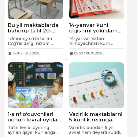
Bu yil maktablarda
14-yanvar kuni
bahorgi ta’til 20-
o‘qishmi yoki dam
martdan
olish kunimi?
“Umumiy o‘rta ta’lim
14-yanvar Vatan
boshlanishi mumkin
to‘g‘risida”gi nizom
himoyachilari kuni
talablariga muvofiq joriy
munosabati bilan dam
yilda maktablarda III
olish kuni deb e’lon
15:30 / 10.03.2026
09:50 / 08.01.2026
chorakning so‘nggi kuni
qilinganmi? Bu kuni ham
20-martga to‘g‘ri kelib,
dam olish kuni
IV chorak 28-mart
bo‘ladigan bo‘lsa,
kunidan boshlanishi
mavzularni jurnalga
kerak, ammo...
qanday tartibda
yozamiz?
1-sinf o‘quvchilari
Vazirlik maktablarni
uchun fevral oyida
5 kunlik rejimga
qo‘shimcha bir
o‘tolmasligini aytdi
Ta’til fevral oyining
Vazirlik bundan 6 yil
haftalik ta’til beriladi
aynan qaysi kunlariga
avval ham deyarli xuddi