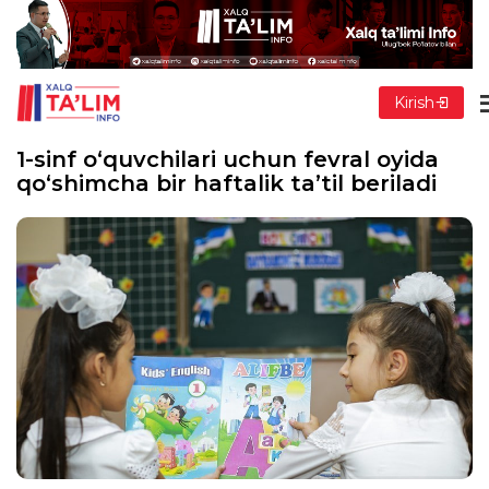
Kirish
1-sinf o‘quvchilari uchun fevral oyida
qo‘shimcha bir haftalik ta’til beriladi