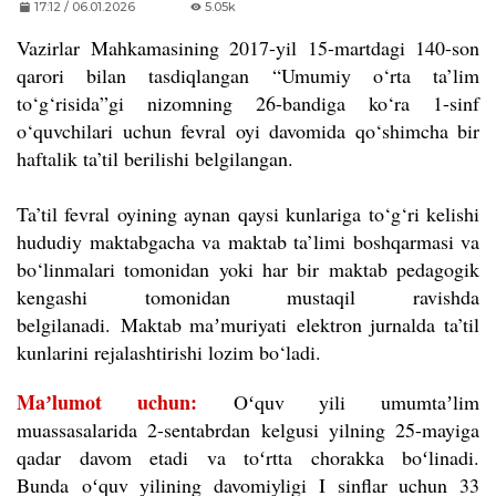
17:12 / 06.01.2026
5.05k
Vazirlar Mahkamasining 2017-yil 15-martdagi 140-son
qarori bilan tasdiqlangan “Umumiy o‘rta ta’lim
to‘g‘risida”gi nizomning 26-bandiga ko‘ra 1-sinf
o‘quvchilari uchun fevral oyi davomida qo‘shimcha bir
haftalik ta’til berilishi belgilangan.
Ta’til fevral oyining aynan qaysi kunlariga to‘g‘ri kelishi
hududiy maktabgacha va maktab ta’limi boshqarmasi va
bo‘linmalari tomonidan yoki har bir maktab pedagogik
kengashi tomonidan mustaqil ravishda
belgilanadi.
Maktab ma
ʼmuriyati
elektron jurnalda ta’til
kunlarini rejalashtirishi lozim bo
‘
ladi.
Ma
ʼ
lumot uchun:
Oʻquv yili umumtaʼlim
muassasalarida 2-sentabrdan kelgusi yilning 25-mayiga
qadar davom etadi va toʻrtta chorakka boʻlinadi.
Bunda oʻquv yilining davomiyligi I sinflar uchun 33