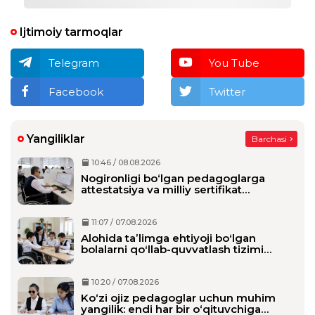
Ijtimoiy tarmoqlar
Telegram
You Tube
Facebook
Twitter
Yangiliklar
Barchasi
10:46 / 08.08.2026
Nogironligi bo‘lgan pedagoglarga
attestatsiya va milliy sertifikat
imtihonlarida qo‘shimcha vaqt beriladi
11:07 / 07.08.2026
Alohida taʼlimga ehtiyoji boʻlgan
bolalarni qoʻllab-quvvatlash tizimi
tubdan oʻzgaradi
10:20 / 07.08.2026
Ko‘zi ojiz pedagoglar uchun muhim
yangilik: endi har bir o‘qituvchiga