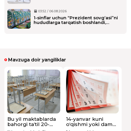
alohida shaxsiy assistent biriktiriladi
03:52 / 06.08.2026
1-sinflar uchun “Prezident sovg‘asi”ni
hududlarga tarqatish boshlandi,
maktablarga qachon yetkaziladi?
Mavzuga doir yangiliklar
Bu yil maktablarda
14-yanvar kuni
bahorgi ta’til 20-
o‘qishmi yoki dam
martdan
olish kunimi?