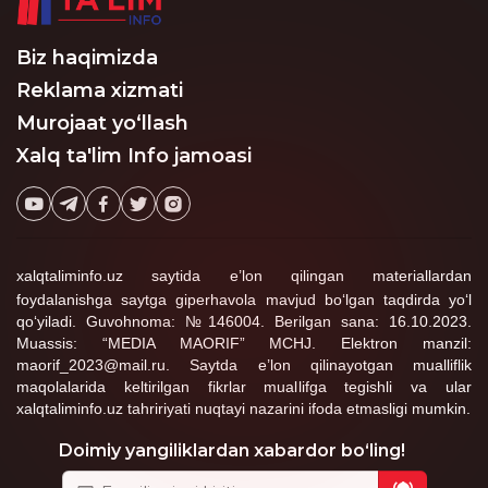
Biz haqimizda
Reklama xizmati
Murojaat yo‘llash
Xalq ta'lim Info jamoasi
xalqtaliminfo.uz saytida e’lon qilingan materiallardan
foydalanishga saytga giperhavola mavjud bo‘lgan taqdirda yo‘l
qo‘yiladi. Guvohnoma: №146004. Berilgan sana: 16.10.2023.
Muassis: “MEDIA MAORIF” MCHJ. Elektron manzil:
maorif_2023@mail.ru. Saytda e’lon qilinayotgan mualliflik
maqolalarida keltirilgan fikrlar muallifga tegishli va ular
xalqtaliminfo.uz tahririyati nuqtayi nazarini ifoda etmasligi mumkin.
Doimiy yangiliklardan xabardor bo‘ling!