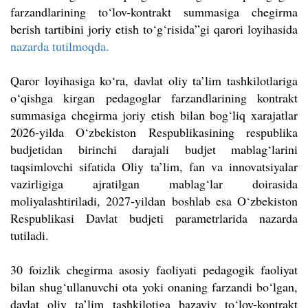
farzandlarining to‘lov-kontrakt summasiga chegirma
berish tartibini joriy etish to‘g‘risida”gi qarori loyihasida
nazarda tutilmoqda.
Qaror loyihasiga ko‘ra, davlat oliy ta’lim tashkilotlariga
o‘qishga kirgan pedagoglar farzandlarining kontrakt
summasiga chegirma joriy etish bilan bog‘liq xarajatlar
2026-yilda O‘zbekiston Respublikasining respublika
budjetidan birinchi darajali budjet mablag‘larini
taqsimlovchi sifatida Oliy ta’lim, fan va innovatsiyalar
vazirligiga ajratilgan mablag‘lar doirasida
moliyalashtiriladi, 2027-yildan boshlab esa O‘zbekiston
Respublikasi Davlat budjeti parametrlarida nazarda
tutiladi.
30 foizlik chegirma asosiy faoliyati pedagogik faoliyat
bilan shug‘ullanuvchi ota yoki onaning farzandi bo‘lgan,
davlat oliy ta’lim tashkilotiga bazaviy to‘lov-kontrakt