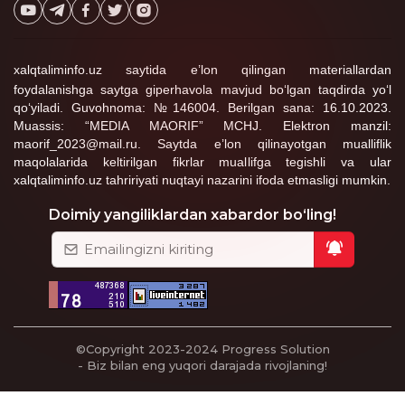
xalqtaliminfo.uz saytida e’lon qilingan materiallardan
foydalanishga saytga giperhavola mavjud bo‘lgan taqdirda yo‘l
qo‘yiladi. Guvohnoma: №146004. Berilgan sana: 16.10.2023.
Muassis: “MEDIA MAORIF” MCHJ. Elektron manzil:
maorif_2023@mail.ru. Saytda e’lon qilinayotgan mualliflik
maqolalarida keltirilgan fikrlar muallifga tegishli va ular
xalqtaliminfo.uz tahririyati nuqtayi nazarini ifoda etmasligi mumkin.
Doimiy yangiliklardan xabardor bo‘ling!
©Copyright 2023-2024
Progress Solution
- Biz bilan eng yuqori darajada rivojlaning!