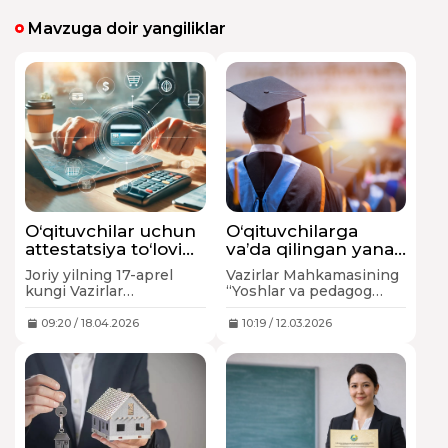
Mavzuga doir yangiliklar
O‘qituvchilar uchun
O‘qituvchilarga
attestatsiya to‘lovi
va’da qilingan yana
50 foizga
bir imtiyoz kuchga
Joriy yilning 17-aprel
Vazirlar Mahkamasining
arzonlashdi
kirdi
kungi Vazirlar
“Yoshlar va pedagog
Mahkamasining 175-
xodimlarning xorijda
sonli qarori bilan
ta’lim olishlarini
09:20 / 18.04.2026
10:19 / 12.03.2026
hukumatning ayrim
moliyaviy qo‘llab-
qarorlariga o‘zgartirish
quvvatlash chora-
va qo‘shimchalar kiritildi.
tadbirlari to‘g‘risida”gi
88-son qarori imzolandi.