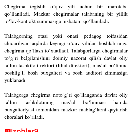
Chegirma tegishli o‘quv yili uchun bir marotaba
qo‘llaniladi. Mazkur chegirmalar talabaning bir yillik
to‘lov-kontrakt summasiga nisbatan qo‘llaniladi.
Talabgorning otasi yoki onasi pedagog toifasidan
chiqarilgan taqdirda keyingi o‘quv yilidan boshlab unga
chegirma qo‘llash to‘xtatiladi. Talabgorlarga chegirmalar
to‘g‘ri belgilanishini doimiy nazorat qilish davlat oliy
ta’lim tashkiloti rektori (filial direktori), mas’ul bo‘linma
boshlig‘i, bosh buxgalteri va bosh auditori zimmasiga
yuklanadi.
Talabgorga chegirma noto‘g‘ri qo‘llanganda davlat oliy
ta’lim tashkilotining mas’ul bo‘linmasi hamda
buxgalteriyasi tomonidan mazkur mablag‘larni qaytarish
choralari ko‘riladi.
Izohlar
9