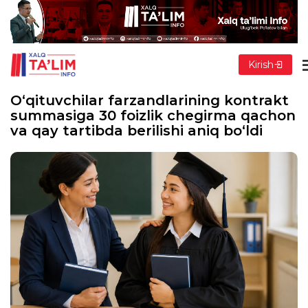
Kirish
O‘qituvchilar farzandlarining kontrakt
summasiga 30 foizlik chegirma qachon
va qay tartibda berilishi aniq bo‘ldi