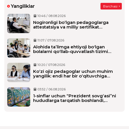
shu vaziyatda 30%chegirmadan foydalana
olamanmi
Yangiliklar
Barchasi
taxrirlangan
Javob
10:46 / 08.08.2026
Nogironligi bo‘lgan pedagoglarga
Matlub Xakim
attestatsiya va milliy sertifikat
imtihonlarida qo‘shimcha vaqt beriladi
15:55:26 / 14.06.2026
Assalomu alaykum
11:07 / 07.08.2026
Islomjon Bahtiyorivich :
Alohida taʼlimga ehtiyoji boʻlgan
bolalarni qoʻllab-quvvatlash tizimi
Javob
tubdan oʻzgaradi
10:20 / 07.08.2026
Ko‘zi ojiz pedagoglar uchun muhim
yangilik: endi har bir o‘qituvchiga
alohida shaxsiy assistent biriktiriladi
03:52 / 06.08.2026
1-sinflar uchun “Prezident sovg‘asi”ni
hududlarga tarqatish boshlandi,
maktablarga qachon yetkaziladi?