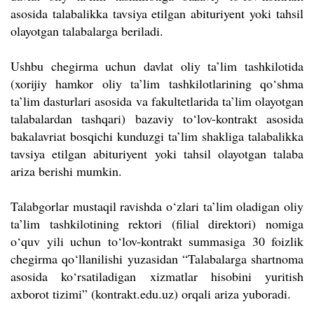
asosida talabalikka tavsiya etilgan abituriyent yoki tahsil
olayotgan talabalarga beriladi.
Ushbu chegirma uchun davlat oliy ta’lim tashkilotida
(xorijiy hamkor oliy ta’lim tashkilotlarining qo‘shma
ta’lim dasturlari asosida va fakultetlarida ta’lim olayotgan
talabalardan tashqari) bazaviy to‘lov-kontrakt asosida
bakalavriat bosqichi kunduzgi ta’lim shakliga talabalikka
tavsiya etilgan abituriyent yoki tahsil olayotgan talaba
ariza berishi mumkin.
Talabgorlar mustaqil ravishda o‘zlari ta’lim oladigan oliy
ta’lim tashkilotining rektori (filial direktori) nomiga
o‘quv yili uchun to‘lov-kontrakt summasiga 30 foizlik
chegirma qo‘llanilishi yuzasidan “Talabalarga shartnoma
asosida ko‘rsatiladigan xizmatlar hisobini yuritish
axborot tizimi” (kontrakt.edu.uz) orqali ariza yuboradi.