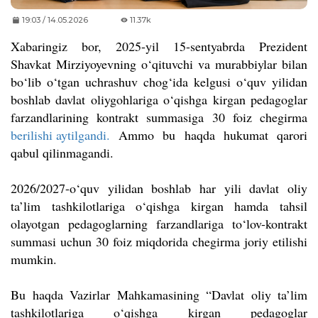
19:03 / 14.05.2026
11.37k
Xabaringiz bor, 2025-yil 15-sentyabrda Prezident
Shavkat Mirziyoyevning o‘qituvchi va murabbiylar bilan
bo‘lib o‘tgan uchrashuv chog‘ida kelgusi o‘quv yilidan
boshlab davlat oliygohlariga o‘qishga kirgan pedagoglar
farzandlarining kontrakt summasiga 30 foiz chegirma
berilishi aytilgandi.
Ammo bu haqda hukumat qarori
qabul qilinmagandi.
2026/2027-o‘quv yilidan boshlab har yili davlat oliy
ta’lim tashkilotlariga o‘qishga kirgan hamda tahsil
olayotgan pedagoglarning farzandlariga to‘lov-kontrakt
summasi uchun 30 foiz miqdorida chegirma joriy etilishi
mumkin.
Bu haqda Vazirlar Mahkamasining “Davlat oliy ta’lim
tashkilotlariga o‘qishga kirgan pedagoglar