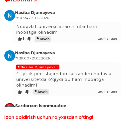
Nasiba Djumayeva
17:36:24 / 21.05.2026
Nodavlat universitetlarchi ular ham
inobatga olinadimi
1
taxrirlangan
Javob
Nasiba Djumayeva
17:39:00 / 21.05.2026
Nasiba Djumayeva :
41 yillik ped stajim bor farzandim nodavlat
universitetda oʻqiydi bu ham inobatga
olinadimi
taxrirlangan
Javob
Sardorxon Isonmuratov
09:42:20 / 18.05.2026
Izoh qoldirish uchun ro'yxatdan o'ting!
Assalomu alaykum.Meni farzandim kechki
davlat ta'limida o'qiydi.26 yildan buyon