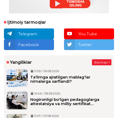
Ijtimoiy tarmoqlar
Telegram
You Tube
Facebook
Twitter
Yangiliklar
Barchasi
11:09 / 09.08.2026
Ta’limga ajratilgan mablag‘lar
nimalarga sarflandi?
10:46 / 08.08.2026
Nogironligi bo‘lgan pedagoglarga
attestatsiya va milliy sertifikat
imtihonlarida qo‘shimcha vaqt beriladi
11:07 / 07.08.2026