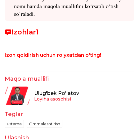
nomi hamda maqola muallifini ko
‘rsatib o
‘tish
so
‘raladi.
Izohlar
1
Izoh qoldirish uchun ro'yxatdan o'ting!
Maqola muallifi
Ulug'bek Po'latov
Loyiha asoschisi
Teglar
ustama
Ommalashtirish
Ulashish