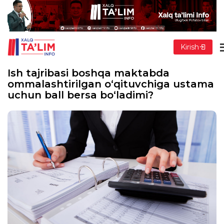
Kirish
Ish tajribasi boshqa maktabda
ommalashtirilgan o‘qituvchiga ustama
uchun ball bersa bo‘ladimi?