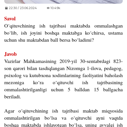
22:30 / 23.06.2024
10.49k
Savol
O‘qituvchining ish tajribasi maktabda ommalashgan
bo‘lib, ish joyini boshqa maktabga ko‘chirsa, ustama
uchun shu maktabdan ball bersa bo
‘
ladimi?
Javob
Vazirlar Mahkamasining 2019-yil 30-sentabrdagi 823-
son qarori bilan tasdiqlangan Nizomga 1-ilova, pedagog,
psixolog va kutubxona xodimlarining faoliyatini baholash
mezoniga ko‘ra o‘qituvchi ish tajribasining
ommalashtirilganligi uchun 5 balldan 15 ballgacha
beriladi.
Agar o‘qituvchining ish tajribasi maktab miqyosida
ommalashtirilgan bo‘lsa va o‘qituvchi ayni vaqtda
boshqa maktabda ishlayotgan bo‘lsa, uning avvalgi ish