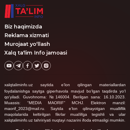
o‘zgartirishlar kiritadi.
Biz haqimizda
Reklama xizmati
Murojaat yo‘llash
Xalq ta'lim Info jamoasi
xalqtaliminfo.uz saytida e’lon qilingan materiallardan
foydalanishga saytga giperhavola mavjud bo‘lgan taqdirda yo‘l
qo‘yiladi. Guvohnoma: №146004. Berilgan sana: 16.10.2023.
Muassis: “MEDIA MAORIF” MCHJ. Elektron manzil:
maorif_2023@mail.ru. Saytda e’lon qilinayotgan mualliflik
maqolalarida keltirilgan fikrlar muallifga tegishli va ular
xalqtaliminfo.uz tahririyati nuqtayi nazarini ifoda etmasligi mumkin.