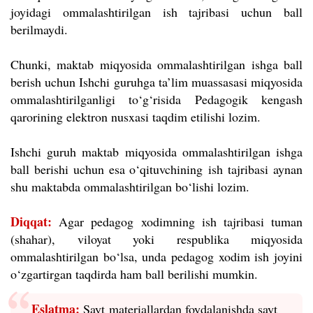
joyidagi ommalashtirilgan ish tajribasi uchun ball
berilmaydi.
Chunki, maktab miqyosida ommalashtirilgan ishga ball
berish uchun Ishchi guruhga ta’lim muassasasi miqyosida
ommalashtirilganligi to‘g‘risida Pedagogik kengash
qarorining elektron nusxasi taqdim etilishi lozim.
Ishchi guruh maktab miqyosida ommalashtirilgan ishga
ball berishi uchun esa o
‘qituvchining
ish tajribasi aynan
shu maktabda ommalashtirilgan bo‘lishi lozim.
Diqqat:
Agar pedagog xodimning ish tajribasi tuman
(shahar), viloyat yoki respublika miqyosida
ommalashtirilgan bo‘lsa, unda pedagog xodim ish joyini
o‘zgartirgan taqdirda ham ball berilishi mumkin.
Eslatma:
Sayt
materiallardan foydalanishda sayt