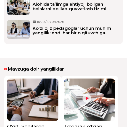
Alohida taʼlimga ehtiyoji boʻlgan
bolalarni qoʻllab-quvvatlash tizimi
tubdan oʻzgaradi
10:20 / 07.08.2026
Ko‘zi ojiz pedagoglar uchun muhim
yangilik: endi har bir o‘qituvchiga
alohida shaxsiy assistent biriktiriladi
Mavzuga doir yangiliklar
O‘qituvchilarga
To‘garak o‘tgan