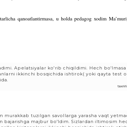
yetarlicha qanoatlantirmasa, u holda pedagog xodim Ma’mur
nadimi. Apelatsiyalar ko'rib chiqildimi. Hech bo'lmasa
anlarni ikkinchi bosqichida ishtirok( yoki qayta test o
ida.
taxri
 murakkab tuzilgan savollarga yarasha vaqt yetma
in bajarishga majbur bo'ldim. Sizlardan iltimosim he