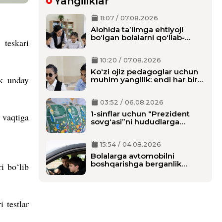
Yangiliklar
11:07 / 07.08.2026
Alohida taʼlimga ehtiyoji
boʻlgan bolalarni qoʻllab-
teskari
quvvatlash tizimi tubdan
oʻzgaradi
10:20 / 07.08.2026
Ko‘zi ojiz pedagoglar uchun
ik unday
muhim yangilik: endi har bir
o‘qituvchiga alohida shaxsiy
assistent biriktiriladi
03:52 / 06.08.2026
1-sinflar uchun “Prezident
 vaqtiga
sovg‘asi”ni hududlarga
tarqatish boshlandi,
maktablarga qachon
15:54 / 04.08.2026
yetkaziladi?
Bolalarga avtomobilni
boshqarishga berganlik
i bo‘lib
uchun alohida javobgarlik
belgilanmoqda
i testlar