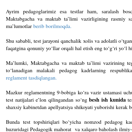
Ayrim pedagoglarimiz esa testlar ham, saralash bosq
Maktabgacha va maktab ta’limi vazirligining rasmiy sa
ma’lumotlar
berib borilmoqda.
Shu sababli, test jarayoni qanchalik xolis va adolatli o‘t
faqatgina qonuniy yo‘llar orqali hal etish eng to‘g‘ri yo‘l h
Ma’lumki, Maktabgacha va maktab ta’limi vazirining teg
to‘lanadigan malakali pedagog kadrlarning respubli
reglament tasdiqlangan.
Mazkur reglamentning 9-bobiga ko‘ra vazir ustamasi uchu
besh ish kunida
test natijalari e’lon qilingandan so‘ng
te
shaxsiy kabinetdan apellyatsiya shikoyati yuborishi kerak 
Bunda test topshiriqlari bo‘yicha nomzod pedagog kadrla
huzuridagi Pedagogik mahorat va xalqaro baholash ilmiy-