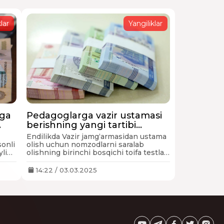
MAD
A
lar
Yangiliklar
rlangan
ni
an,
iga
Pedagoglarga vazir ustamasi
idan
berishning yangi tartibi
t
tasdiqlandi
Endilikda Vazir jamgʻarmasidan ustama
sonli
olish uchun nomzodlarni saralab
ylik
olishning birinchi bosqichi toifa testlari
rlangan
gog
natijalari asosida amalga oshiriladi.
14:22 / 03.03.2025