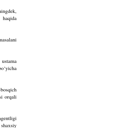
ningdek,
r haqida
masalani
k ustama
o‘yicha
-bosqich
i orqali
gentligi
 shaxsiy