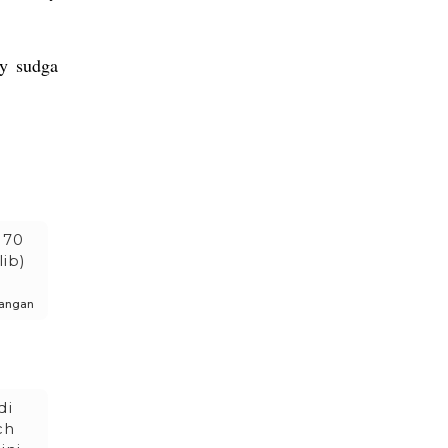
iy sudga
 70
lib)
rlangan
di
ch