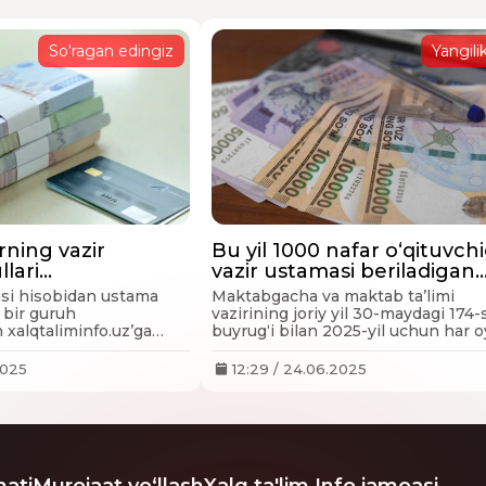
ILAR SOG'LIGINI YO'QOTYAPTI. TOPGANI DARO
K DIPRESSIYA STRESS KASALLIKLARINI O'ZLARIG
So'ragan edingiz
Yangilik
taxri
l kuni o'tkazilgan Vazir jamg'armasi uchun saralash
rining sifati va duzilishiga oid jiddiy e'trozim borligi
mazmuni toliq oshilmagan, savollar murakkab tuzilg
rning vazir
Bu yil 1000 nafar o‘qituvch
n. Qaraqalpaqstan Respublikasinanda biologiya fan
lari
vazir ustamasi beriladigan
 Barshamiz oliy toyifali ustozlarmiz. Belgilangan vaq
adi
bo‘ldi
asi hisobidan ustama
Maktabgacha va maktab ta’limi
 sorap qolaman.
 bir guruh
vazirining joriy yil 30-maydagi 174-
n xalqtaliminfo.uz’ga
buyrug‘i bilan 2025-yil uchun har o
taxri
tushdi. Xalqtaliminfo.uz
ustama to‘lanadigan malakali peda
.
kadrlar ro‘yxati tasdiqlandi.
2025
12:29 / 24.06.2025
 Respublikasinan
ati
Murojaat yo‘llash
Xalq ta'lim Info jamoasi