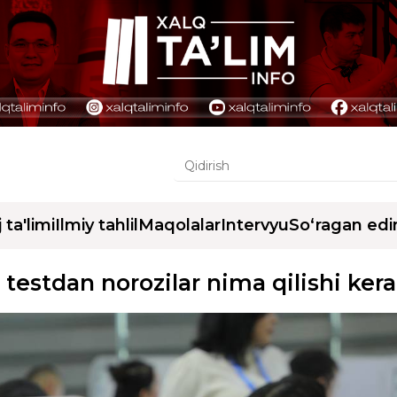
j ta'limi
Ilmiy tahlil
Maqolalar
Intervyu
So‘ragan edi
testdan norozilar nima qilishi ker