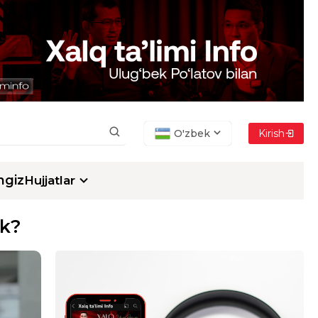
O'zbek
Kirish
ngiz
Hujjatlar
ak?