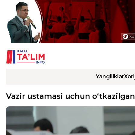
Yangiliklar
Xori
Vazir ustamasi uchun o‘tkazilgan 