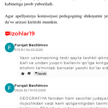
kabinetiga javob yuboriladi.
Agar apellyatsiya komissiyasi pedagogning shikoyatini 
da’vo arizasi kiritishi mumkin.
Izohlar
19
Furqat Beshimov
11:13:51 / 04.03.2025
Vazir ustamasining testi qayta tashkil qili
ball va undan yuqori ballarini qo'lga kiritg
etishini ta'minlab bersalar yaxshi bo'lar ed
Javob
Furqat Beshimov
06:24:32 / 01.03.2025
GEOGRAFIYA fanidan ham savollar judayam
ilojsizlikdan vaqt kam qolganiligidan taxm