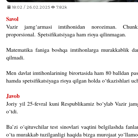
18:02 / 26.02.2025
7.82k
Savol
Vazir jamg‘armasi imtihonidan noroziman. Chunk
proporsional.
Spetsifikatsiyaga ham rioya qilinmagan.
Matematika faniga boshqa imtihonlarga murakkablik dara
qilmadi.
Men davlat imtihonlarining birortasida ham 80 balldan past
hamda spetsifikatsiyaga rioya qilgan holda o‘tkazishlari u
Javob
Joriy yil 25-fevral kuni Respublikamiz bo‘ylab Vazir jamg
o‘tdi.
Ba’zi o‘qituvchilar test sinovlari vaqtini belgilashda fanl
o‘ta murakkab tuzilganligi haqida bizga murojaat yo‘llamo