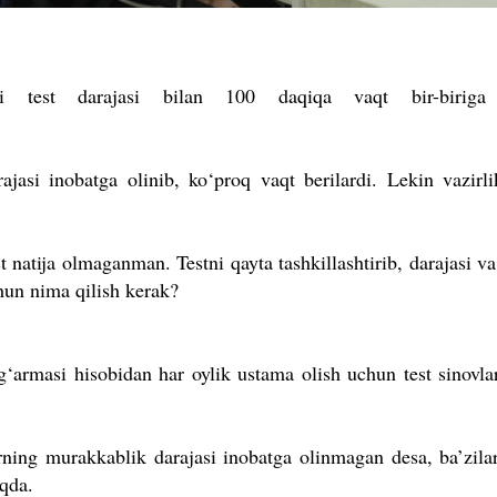
i test darajasi bilan 100 daqiqa vaqt bir-biriga 
jasi inobatga olinib, ko‘proq vaqt berilardi. Lekin vazirl
 natija olmaganman. Testni qayta tashkillashtirib, darajasi va
chun nima qilish kerak?
‘armasi hisobidan har oylik ustama olish uchun test sinovlar
arning murakkablik darajasi inobatga olinmagan desa, ba’zilar
qda.