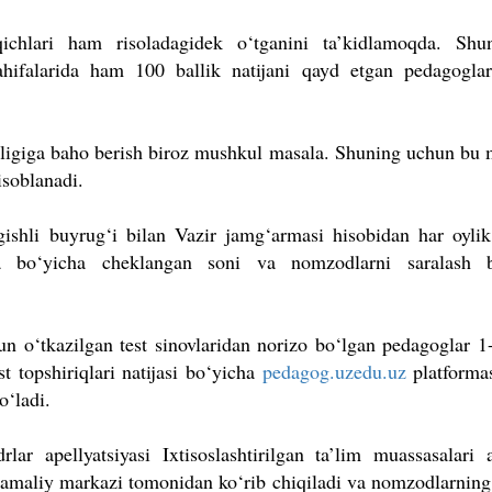
ichlari ham risoladagidek o‘tganini ta’kidlamoqda. Shu
hifalarida ham 100 ballik natijani qayd etgan pedagogla
ganligiga baho berish biroz mushkul masala. Shuning uchun bu 
isoblanadi.
ishli buyrug‘i bilan Vazir jamg‘armasi hisobidan har oyli
ka bo‘yicha cheklangan soni va nomzodlarni saralash b
n o‘tkazilgan test sinovlaridan norizo bo‘lgan pedagoglar 1
st topshiriqlari natijasi bo‘yicha
pedagog.uzedu.uz
platformas
bo‘ladi.
r apellyatsiyasi Ixtisoslashtirilgan ta’lim muassasalari a
amaliy markazi tomonidan ko‘rib chiqiladi va nomzodlarning