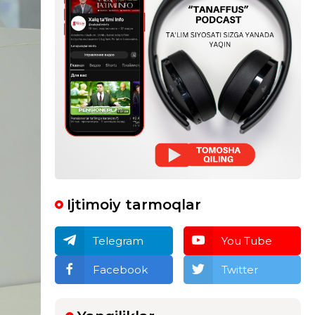
Ijtimoiy tarmoqlar
Telegram
You Tube
Facebook
Twitter