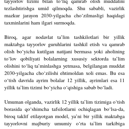
tayyorlov tizimi bilan to‘liq qamrab olish muddatini
tezlashtirishga umid qilmoqda
.
Shu sababli, vazirlik
mazkur jarayon 2030-yilgacha cho‘zilmasligi haqidagi
taxminlarini ham ilgari surmoqda.
Biroq, agar nodavlat ta’lim tashkilotlari bir yillik
maktabga tayyorlov guruhlarini tashkil etish va qamrab
olish bo‘yicha kutilgan natijani bermasa yoki aholining
to‘lov qobiliyati bolalarning xususiy sektorda ta’lim
olishini to‘liq ta’minlashga yetmasa, belgilangan muddat
2030-yilgacha cho‘zilishi ehtimoldan xoli emas. Bu esa
o‘tish davrida ayrim bolalar 12 yillik, ayrimlari esa 11
yillik ta’lim tizimi bo‘yicha o‘qishiga sabab bo
‘
ladi.
Umuman olganda, vazirlik 12 yillik ta’lim tizimiga o‘tish
borasida qo
‘
shimcha tafsilotlarni ochiqlagan bo‘lsa-da,
biroq taklif etilayotgan model, ya’ni bir yillik maktabga
tayyorlovni majburiy umumiy o‘rta ta’lim tarkibiga