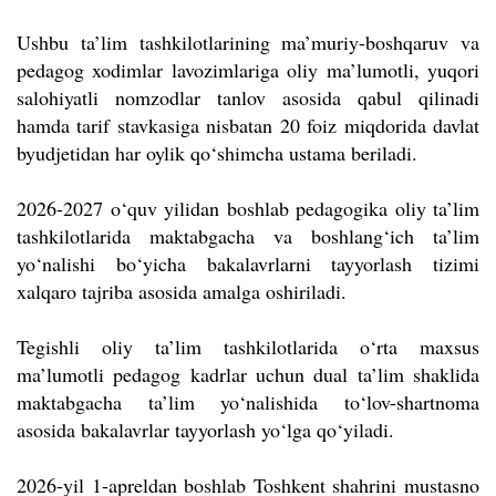
Ushbu ta’lim tashkilotlarining ma’muriy-boshqaruv va
pedagog xodimlar lavozimlariga oliy ma’lumotli, yuqori
salohiyatli nomzodlar tanlov asosida qabul qilinadi
hamda tarif stavkasiga nisbatan 20 foiz miqdorida davlat
byudjetidan har oylik qo‘shimcha ustama beriladi.
2026-2027 o‘quv yilidan boshlab pedagogika oliy ta’lim
tashkilotlarida maktabgacha va boshlang‘ich ta’lim
yo‘nalishi bo‘yicha bakalavrlarni tayyorlash tizimi
xalqaro tajriba asosida amalga oshiriladi.
Tegishli oliy ta’lim tashkilotlarida o‘rta maxsus
ma’lumotli pedagog kadrlar uchun dual ta’lim shaklida
maktabgacha ta’lim yo‘nalishida to‘lov-shartnoma
asosida bakalavrlar tayyorlash yo‘lga qo‘yiladi.
2026-yil 1-apreldan boshlab Toshkent shahrini mustasno