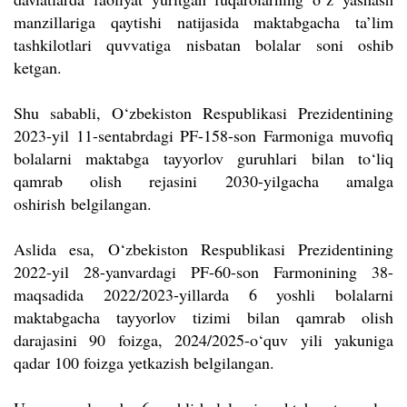
manzillariga qaytishi natijasida maktabgacha ta’lim
tashkilotlari quvvatiga nisbatan bolalar soni oshib
ketgan.
Shu sababli, O‘zbekiston Respublikasi Prezidentining
2023-yil 11-sentabrdagi PF-158-son Farmoniga muvofiq
bolalarni maktabga tayyorlov guruhlari bilan to‘liq
qamrab olish rejasini
2030-yilgacha amalga
oshirish
belgilangan.
Aslida esa, O‘zbekiston Respublikasi Prezidentining
2022-yil 28-yanvardagi PF-60-son Farmonining 38-
maqsadida 2022/2023-yillarda 6 yoshli bolalarni
maktabgacha tayyorlov tizimi bilan qamrab olish
darajasini 90 foizga, 2024/2025-o‘quv yili yakuniga
qadar 100 foizga yetkazish belgilangan.