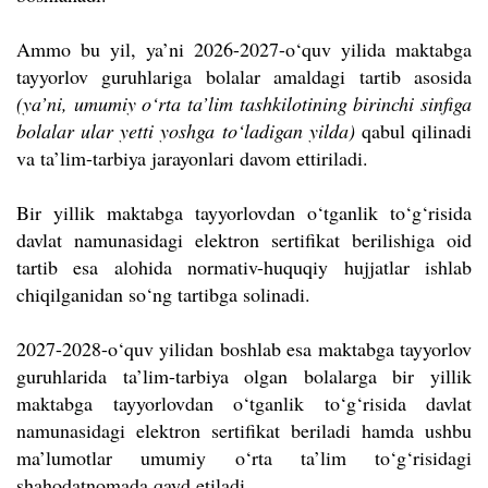
Ammo bu yil, ya’ni 2026-2027-o‘quv yilida maktabga
tayyorlov guruhlariga bolalar amaldagi tartib asosida
(ya’ni, umumiy o‘rta ta’lim tashkilotining birinchi sinfiga
bolalar ular yetti yoshga to‘ladigan yilda)
qabul qilinadi
va ta’lim-tarbiya jarayonlari davom ettiriladi.
Bir yillik maktabga tayyorlovdan o‘tganlik to‘g‘risida
davlat namunasidagi elektron sertifikat berilishiga oid
tartib esa alohida normativ-huquqiy hujjatlar ishlab
chiqilganidan so‘ng tartibga solinadi.
2027-2028-o‘quv yilidan boshlab esa maktabga tayyorlov
guruhlarida ta’lim-tarbiya olgan bolalarga bir yillik
maktabga tayyorlovdan o‘tganlik to‘g‘risida davlat
namunasidagi elektron sertifikat beriladi hamda ushbu
ma’lumotlar umumiy o‘rta ta’lim to‘g‘risidagi
shahodatnomada qayd etiladi.