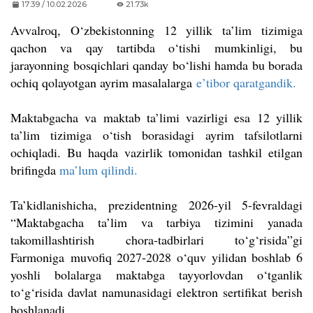
17:39 / 10.02.2026
21.73k
Avvalroq, O‘zbekistonning 12 yillik ta’lim tizimiga
qachon va qay tartibda o‘tishi mumkinligi, bu
jarayonning bosqichlari qanday bo‘lishi hamda bu borada
ochiq qolayotgan ayrim masalalarga
e
’
tibor qaratgandik.
Maktabgacha va maktab ta’limi vazirligi esa 12 yillik
ta’lim tizimiga o‘tish borasidagi ayrim tafsilotlarni
ochiqladi. Bu haqda vazirlik tomonidan tashkil etilgan
brifingda
ma’lum qilindi.
Ta’kidlanishicha,
prezidentning 2026-yil 5-fevraldagi
“Maktabgacha ta’lim va tarbiya tizimini yanada
takomillashtirish chora-tadbirlari to‘g‘risida”gi
Farmoniga
muvofiq 2027-2028 o‘quv yilidan boshlab 6
yoshli bolalarga maktabga tayyorlovdan o‘tganlik
to‘g‘risida davlat namunasidagi elektron sertifikat berish
boshlanadi.