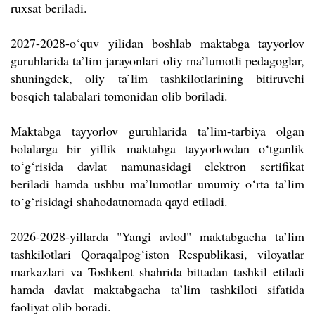
ruxsat beriladi.
2027-2028-o‘quv yilidan boshlab maktabga tayyorlov
guruhlarida ta’lim jarayonlari oliy ma’lumotli pedagoglar,
shuningdek, oliy ta’lim tashkilotlarining bitiruvchi
bosqich talabalari tomonidan olib boriladi.
Maktabga tayyorlov guruhlarida ta’lim-tarbiya olgan
bolalarga bir yillik maktabga tayyorlovdan o‘tganlik
to‘g‘risida davlat namunasidagi elektron sertifikat
beriladi hamda ushbu ma’lumotlar umumiy o‘rta ta’lim
to‘g‘risidagi shahodatnomada qayd etiladi.
2026-2028-yillarda "Yangi avlod" maktabgacha ta’lim
tashkilotlari Qoraqalpog‘iston Respublikasi, viloyatlar
markazlari va Toshkent shahrida bittadan tashkil etiladi
hamda davlat maktabgacha ta’lim tashkiloti sifatida
faoliyat olib boradi.