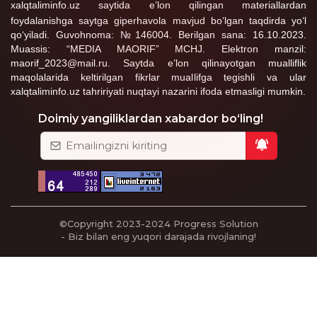
xalqtaliminfo.uz saytida e’lon qilingan materiallardan
foydalanishga saytga giperhavola mavjud bo‘lgan taqdirda yo‘l
qo‘yiladi. Guvohnoma: №146004. Berilgan sana: 16.10.2023.
Muassis: “MEDIA MAORIF” MCHJ. Elektron manzil:
maorif_2023@mail.ru. Saytda e’lon qilinayotgan mualliflik
maqolalarida keltirilgan fikrlar muallifga tegishli va ular
xalqtaliminfo.uz tahririyati nuqtayi nazarini ifoda etmasligi mumkin.
Doimiy yangiliklardan xabardor bo‘ling!
©Copyright 2023-2024
Progress Solution
- Biz bilan eng yuqori darajada rivojlaning!