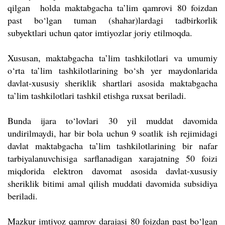
qilgan holda maktabgacha ta’lim qamrovi 80 foizdan
past bo‘lgan tuman (shahar)lardagi tadbirkorlik
subyektlari uchun qator imtiyozlar joriy etilmoqda.
Xususan, maktabgacha ta’lim tashkilotlari va umumiy
o‘rta ta’lim tashkilotlarining bo‘sh yer maydonlarida
davlat-xususiy sheriklik shartlari asosida maktabgacha
ta’lim tashkilotlari tashkil etishga ruxsat beriladi.
Bunda ijara to‘lovlari 30 yil muddat davomida
undirilmaydi, har bir bola uchun 9 soatlik ish rejimidagi
davlat maktabgacha ta’lim tashkilotlarining bir nafar
tarbiyalanuvchisiga sarflanadigan xarajatning 50 foizi
miqdorida elektron davomat asosida davlat-xususiy
sheriklik bitimi amal qilish muddati davomida subsidiya
beriladi.
Mazkur imtiyoz qamrov darajasi 80 foizdan past bo‘lgan