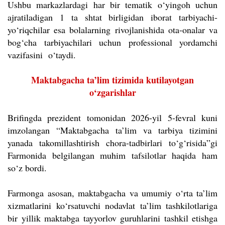
Ushbu markazlardagi har bir tematik o‘yingoh uchun
ajratiladigan 1 ta shtat birligidan iborat tarbiyachi-
yo‘riqchilar esa bolalarning rivojlanishida ota-onalar va
bog‘cha tarbiyachilari uchun professional yordamchi
vazifasini o‘taydi.
Maktabgacha ta’lim tizimida kutilayotgan
o‘zgarishlar
Brifingda prezident tomonidan 2026-yil 5-fevral kuni
imzolangan “Maktabgacha ta’lim va tarbiya tizimini
yanada takomillashtirish chora-tadbirlari to‘g‘risida”gi
Farmonida belgilangan muhim tafsilotlar haqida ham
so‘z bordi.
Farmonga asosan, maktabgacha va umumiy o‘rta ta’lim
xizmatlarini ko‘rsatuvchi nodavlat ta’lim tashkilotlariga
bir yillik maktabga tayyorlov guruhlarini tashkil etishga