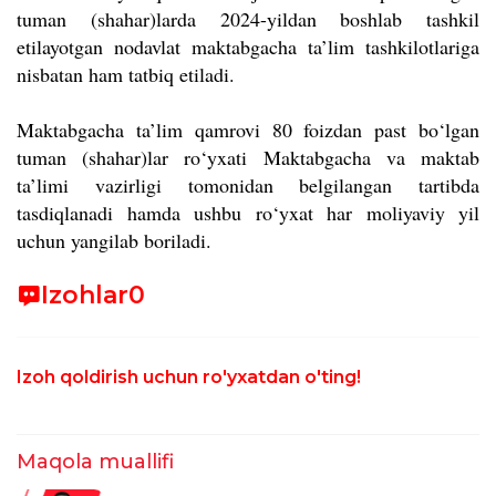
tuman (shahar)larda 2024-yildan boshlab tashkil
etilayotgan nodavlat maktabgacha ta’lim tashkilotlariga
nisbatan ham tatbiq etiladi.
Maktabgacha ta’lim qamrovi 80 foizdan past bo‘lgan
tuman (shahar)lar ro‘yxati Maktabgacha va maktab
ta’limi vazirligi tomonidan belgilangan tartibda
tasdiqlanadi hamda ushbu ro‘yxat har moliyaviy yil
uchun yangilab boriladi.
Izohlar
0
Izoh qoldirish uchun ro'yxatdan o'ting!
Maqola muallifi