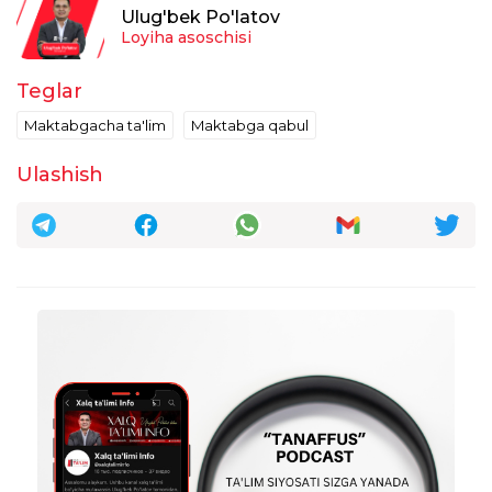
Ulug'bek Po'latov
Loyiha asoschisi
Teglar
Maktabgacha ta'lim
Maktabga qabul
Ulashish