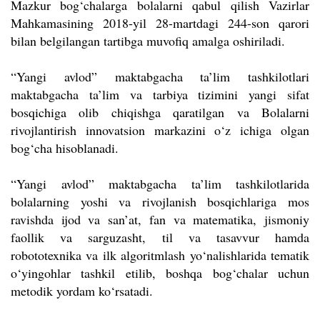
Mazkur bog‘chalarga bolalarni qabul qilish Vazirlar
Mahkamasining 2018-yil 28-martdagi 244-son qarori
bilan belgilangan tartibga muvofiq amalga oshiriladi.
“Yangi avlod” maktabgacha ta’lim tashkilotlari
maktabgacha ta’lim va tarbiya tizimini yangi sifat
bosqichiga olib chiqishga qaratilgan va Bolalarni
rivojlantirish innovatsion markazini o‘z ichiga olgan
bog‘cha hisoblanadi.
“Yangi avlod” maktabgacha ta’lim tashkilotlarida
bolalarning yoshi va rivojlanish bosqichlariga mos
ravishda ijod va san’at, fan va matematika, jismoniy
faollik va sarguzasht, til va tasavvur hamda
robototexnika va ilk algoritmlash yo‘nalishlarida tematik
o‘yingohlar tashkil etilib, boshqa bog‘chalar uchun
metodik yordam ko‘rsatadi.