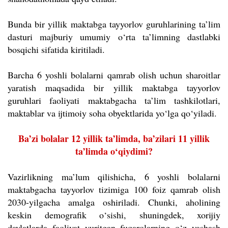
Bunda bir yillik maktabga tayyorlov guruhlarining ta’lim
dasturi majburiy umumiy o‘rta ta’limning dastlabki
bosqichi sifatida kiritiladi.
Barcha 6 yoshli bolalarni qamrab olish uchun sharoitlar
yaratish maqsadida bir yillik maktabga tayyorlov
guruhlari faoliyati maktabgacha ta’lim tashkilotlari,
maktablar va ijtimoiy soha obyektlarida yo‘lga qo‘yiladi.
Ba’zi bolalar 12 yillik ta’limda, ba’zilari 11 yillik
ta’limda o‘qiydimi?
Vazirlikning ma’lum qilishicha, 6 yoshli bolalarni
maktabgacha tayyorlov tizimiga 100 foiz qamrab olish
2030-yilgacha amalga oshiriladi. Chunki, aholining
keskin demografik o‘sishi, shuningdek, xorijiy
davlatlarda faoliyat yuritgan fuqarolarning o‘z yashash