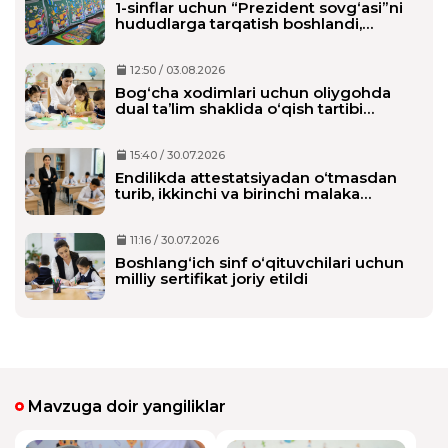
1-sinflar uchun “Prezident sovg‘asi”ni
hududlarga tarqatish boshlandi,
maktablarga qachon yetkaziladi?
12:50 / 03.08.2026
Bog‘cha xodimlari uchun oliygohda
dual ta’lim shaklida o‘qish tartibi
belgilanmoqda
15:40 / 30.07.2026
Endilikda attestatsiyadan o‘tmasdan
turib, ikkinchi va birinchi malaka
toifasini olishi mumkin bo‘ladi
11:16 / 30.07.2026
Boshlang‘ich sinf o‘qituvchilari uchun
milliy sertifikat joriy etildi
Mavzuga doir yangiliklar