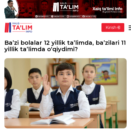
Kirish
Ba’zi bolalar 12 yillik ta’limda, ba’zilari 11
yillik ta’limda o‘qiydimi?