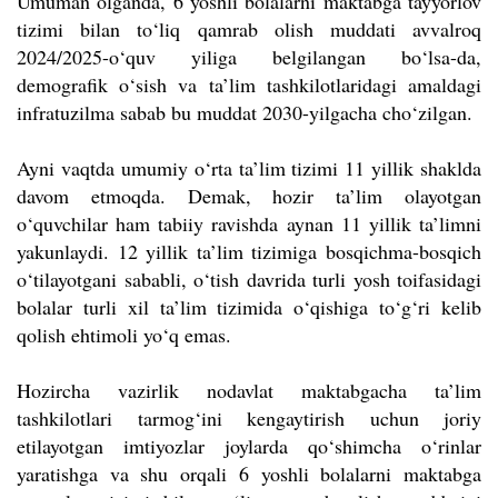
Umuman olganda, 6 yoshli bolalarni maktabga tayyorlov
tizimi bilan to‘liq qamrab olish muddati avvalroq
2024/2025-o‘quv yiliga belgilangan bo‘lsa-da,
demografik o
‘
sish va ta’lim tashkilotlaridagi amaldagi
infratuzilma sabab bu muddat 2030-yilgacha cho‘zilgan.
Ayni vaqtda umumiy o‘rta ta’lim tizimi 11 yillik shaklda
davom etmoqda. Demak, hozir ta’lim olayotgan
o‘quvchilar ham tabiiy ravishda aynan 11 yillik ta’limni
yakunlaydi. 12 yillik ta’lim tizimiga bosqichma-bosqich
o‘tilayotgani sababli, o‘tish davrida turli yosh toifasidagi
bolalar turli xil ta’lim tizimida o‘qishiga to‘g‘ri kelib
qolish ehtimoli yo
‘
q emas.
Hozircha vazirlik nodavlat maktabgacha ta’lim
tashkilotlari tarmog‘ini kengaytirish uchun joriy
etilayotgan imtiyozlar joylarda qo‘shimcha o‘rinlar
yaratishga va shu orqali 6 yoshli bolalarni maktabga