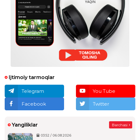
Ijtimoiy tarmoqlar
Telegram
You Tube
Facebook
Twitter
Yangiliklar
Barchasi
03:52 / 06.08.2026