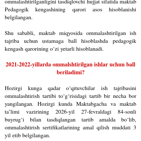
ommalashtirilganligini tasdiqlovchi hujjat sifatida maktab
Pedagogik kengashining qarori asos hisoblanishi
belgilangan.
Shu sababli, maktab miqyosida ommalashtirilgan ish
tajriba uchun ustamaga ball hisoblashda pedagogik
kengash qarorining o‘zi yetarli hisoblanadi.
2021-2022-yillarda ommalshtirilgan ishlar uchun ball
beriladimi?
Hozirgi kunga qadar o‘qituvchilar ish tajribasini
ommalashtirish tartibi to‘g‘risidagi tartib bir necha bor
yangilangan. Hozirgi kunda Maktabgacha va maktab
ta’limi vazirining 2026-yil 27-fevraldagi 84-sonli
buyrug‘i bilan tasdiqlangan tartib amalda bo‘lib,
ommalashtirish sertifikatlarining amal qilish muddati 3
yil etib belgilangan.