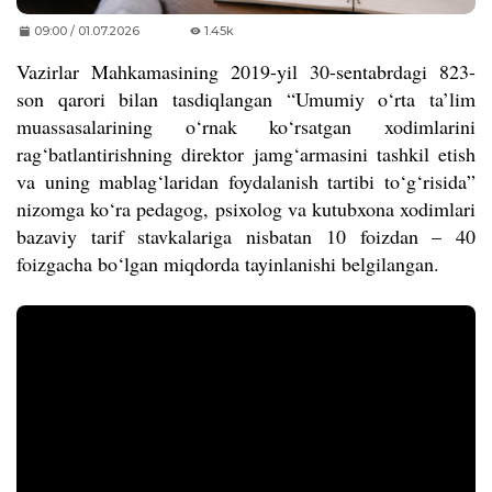
09:00 / 01.07.2026
1.45k
Vazirlar Mahkamasining 2019-yil 30-sentabrdagi 823-
son qarori bilan tasdiqlangan “Umumiy o‘rta ta’lim
muassasalarining o‘rnak ko‘rsatgan xodimlarini
rag‘batlantirishning direktor jamg‘armasini tashkil etish
va uning mablag‘laridan foydalanish tartibi to‘g‘risida”
nizomga ko‘ra pedagog, psixolog va kutubxona xodimlari
bazaviy tarif stavkalariga nisbatan 10 foizdan – 40
foizgacha bo‘lgan miqdorda tayinlanishi belgilangan.