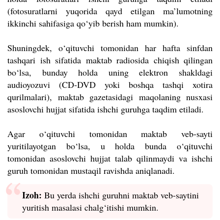
(fotosuratlarni yuqorida qayd etilgan ma’lumotning
ikkinchi sahifasiga qo‘yib berish ham mumkin).
Shuningdek, o‘qituvchi tomonidan har hafta sinfdan
tashqari ish sifatida maktab radiosida chiqish qilingan
bo‘lsa, bunday holda uning elektron shakldagi
audioyozuvi (CD-DVD yoki boshqa tashqi xotira
qurilmalari), maktab gazetasidagi maqolaning nusxasi
asoslovchi hujjat sifatida ishchi guruhga taqdim etiladi.
Agar o‘qituvchi tomonidan maktab veb-sayti
yuritilayotgan bo‘lsa, u holda bunda o‘qituvchi
tomonidan asoslovchi hujjat talab qilinmaydi va ishchi
guruh tomonidan mustaqil ravishda aniqlanadi.
Izoh:
Bu yerda ishchi guruhni maktab veb-saytini
yuritish masalasi chalg‘itishi mumkin.