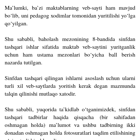
Ma’lumki, ba’zi maktablarning veb-sayti ham mavjud
bo‘lib, uni pedagog xodimlar tomonidan yuritilishi yo‘lga
qo‘yilgan.
Shu sababli, baholash mezonining 8-bandida sinfdan
tashqari ishlar sifatida maktab veb-saytini yuritganlik
uchun ham ustama mezonlari bo‘yicha ball berish
nazarda tutilgan.
Sinfdan tashqari qilingan ishlarni asoslash uchun ularni
turli xil veb-saytlarda yoritish kerak degan mazmunda
talqin qilinishi mutlaqo xatodir.
Shu sababli, yuqorida ta’kidlab o‘tganimizdek, sinfdan
tashqari tadbirlar haqida qisqacha (bir sahifadan
oshmagan holda) ma’lumot va ushbu tadbirning ikki
donadan oshmagan holda fotosuratlari taqdim etilishining