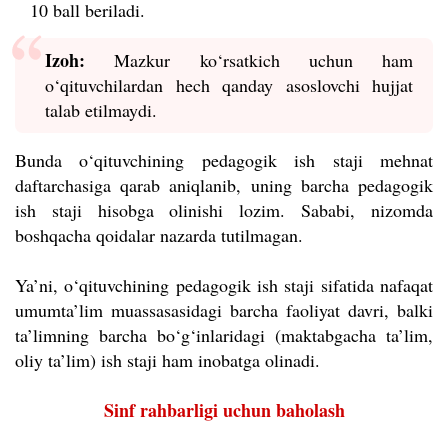
10 ball beriladi.
Izoh:
Mazkur ko‘rsatkich uchun ham
o‘qituvchilardan hech qanday asoslovchi hujjat
talab etilmaydi.
Bunda o‘qituvchining pedagogik ish staji mehnat
daftarchasiga qarab aniqlanib, uning barcha pedagogik
ish staji hisobga olinishi lozim. Sababi, nizomda
boshqacha qoidalar nazarda tutilmagan.
Ya’ni, o‘qituvchining pedagogik ish staji sifatida nafaqat
umumta’lim muassasasidagi barcha faoliyat davri, balki
ta’limning barcha bo‘g‘inlaridagi (maktabgacha ta’lim,
oliy ta’lim) ish staji ham inobatga olinadi.
Sinf rahbarligi uchun baholash