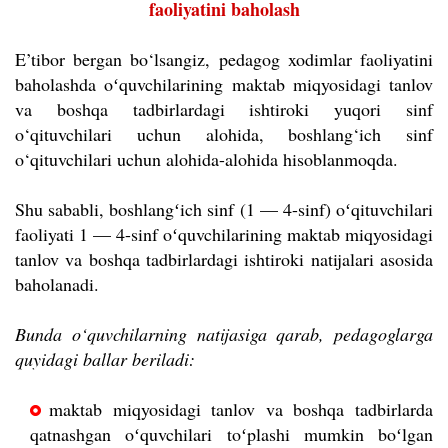
faoliyatini baholash
E’tibor bergan bo‘lsangiz, pedagog xodimlar faoliyatini
baholashda oʻquvchilarining maktab miqyosidagi tanlov
va boshqa tadbirlardagi ishtiroki yuqori sinf
o‘qituvchilari uchun alohida, boshlang‘ich sinf
o‘qituvchilari uchun alohida-alohida hisoblanmoqda.
Shu sababli, boshlangʻich sinf (1 — 4-sinf) oʻqituvchilari
faoliyati 1 — 4-sinf oʻquvchilarining maktab miqyosidagi
tanlov va boshqa tadbirlardagi ishtiroki natijalari asosida
baholanadi.
Bunda o‘quvchilarning natijasiga qarab, pedagoglarga
quyidagi ballar beriladi:
maktab miqyosidagi tanlov va boshqa tadbirlarda
qatnashgan oʻquvchilari toʻplashi mumkin boʻlgan