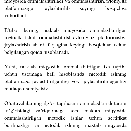
miqyosida ommalashtiriladi va ommalashtirish.avloniy.uz
platformasiga joylashtirilib keyingi bosqichga
yuboriladi.
E’tibor bering, maktab miqyosida ommalashtirilgan
metodik ishni ommalashtirish.avloniy.uz platformasiga
joylashtirish sharti faqatgina keyingi bosqichlar uchun
belgilangan qoida hisoblanadi.
Ya’ni, maktab miqyosida ommalashtirilgan ish tajriba
uchun ustamaga ball hisoblashda metodik ishning
platformaga joylashtirilganligi yoki joylashtirilmaganligi
mutlaqo ahamiyatsiz.
O‘qituvchilarning ilg‘or tajribasini ommalashtirish tartibi
to‘g‘risidagi yo‘riqnomaga ko'ra maktab miqyosida
ommalashtirilgan metodik ishlar uchun sertifikat
berilmasligi va metodik ishning maktab miqyosida