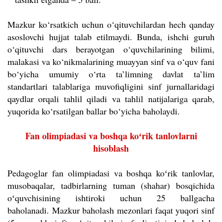
Mazkur ko‘rsatkich uchun o‘qituvchilardan hech qanday
asoslovchi hujjat talab etilmaydi. Bunda, ishchi guruh
o‘qituvchi dars berayotgan o‘quvchilarining bilimi,
malakasi va ko‘nikmalarining muayyan sinf va o‘quv fani
bo‘yicha umumiy o‘rta ta’limning davlat ta’lim
standartlari talablariga muvofiqligini sinf jurnallaridagi
qaydlar orqali tahlil qiladi va tahlil natijalariga qarab,
yuqorida ko‘rsatilgan ballar bo‘yicha baholaydi.
Fan olimpiadasi va boshqa koʻrik tanlovlarni
hisoblash
Pedagoglar fan olimpiadasi va boshqa koʻrik tanlovlar,
musobaqalar, tadbirlarning tuman (shahar) bosqichida
oʻquvchisining ishtiroki uchun 25 ballgacha
baholanadi.
Mazkur baholash mezonlari faqat yuqori sinf