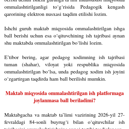
ommalashtirilganligi to‘g‘risida Pedagogik kengash
qarorining elektron nusxasi taqdim etilishi lozim.
Ishchi guruh maktab miqyosida ommalashtirilgan ishga
ball berishi uchun esa o‘qituvchining ish tajribasi aynan
shu maktabda ommalashtirilgan bo‘lishi lozim.
E’tibor bering, agar pedagog xodimning ish tajribasi
tuman (shahar), viloyat yoki respublika miqyosida
ommalashtirilgan bo‘lsa, unda pedagog xodim ish joyini
o‘zgartirgan taqdirda ham ball berilishi mumkin.
Maktab miqyosida ommalashtirilgan ish platformaga
joylanmasa ball beriladimi?
Maktabgacha va maktab ta’limi vazirining 2026-yil 27-
fevraldagi 84-sonli buyrug‘i bilan o‘qituvchilar ish