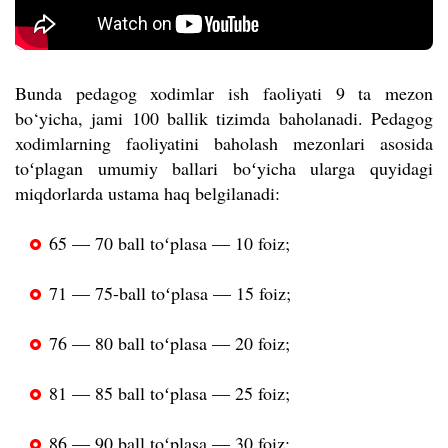
Bunda pedagog xodimlar ish faoliyati 9 ta mezon
bo‘yicha, jami 100 ballik tizimda baholanadi. Pedagog
xodimlarning faoliyatini baholash mezonlari asosida
toʻplagan umumiy ballari boʻyicha ularga quyidagi
miqdorlarda ustama haq belgilanadi:
65 — 70 ball toʻplasa — 10 foiz;
71 — 75-ball toʻplasa — 15 foiz;
76 — 80 ball toʻplasa — 20 foiz;
81 — 85 ball toʻplasa — 25 foiz;
86 — 90 ball toʻplasa — 30 foiz;