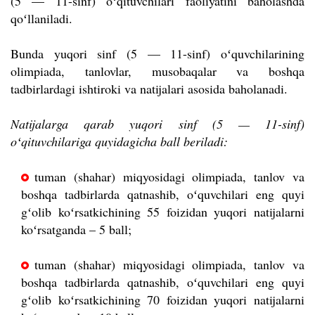
(5 — 11-sinf) oʻqituvchilari faoliyatini baholashda
qoʻllaniladi.
Bunda yuqori sinf (5 — 11-sinf) oʻquvchilarining
olimpiada, tanlovlar, musobaqalar va boshqa
tadbirlardagi ishtiroki va natijalari asosida baholanadi.
Natijalarga qarab yuqori sinf (5 — 11-sinf)
oʻqituvchilariga quyidagicha ball beriladi:
tuman (shahar) miqyosidagi olimpiada, tanlov va
boshqa tadbirlarda qatnashib, oʻquvchilari eng quyi
gʻolib koʻrsatkichining 55 foizidan yuqori natijalarni
koʻrsatganda – 5 ball;
tuman (shahar) miqyosidagi olimpiada, tanlov va
boshqa tadbirlarda qatnashib, oʻquvchilari eng quyi
gʻolib koʻrsatkichining 70 foizidan yuqori natijalarni