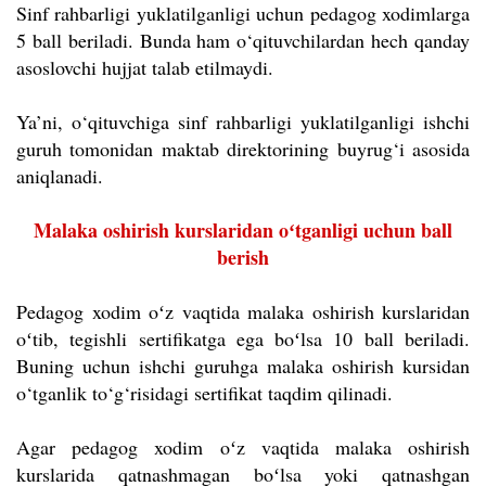
Sinf rahbarligi yuklatilganligi uchun pedagog xodimlarga
5 ball beriladi. Bunda ham o‘qituvchilardan hech qanday
asoslovchi hujjat talab etilmaydi.
Ya’ni, o‘qituvchiga sinf rahbarligi yuklatilganligi ishchi
guruh tomonidan maktab direktorining buyrug‘i asosida
aniqlanadi.
Malaka oshirish kurslaridan oʻtganligi uchun ball
berish
Pedagog xodim oʻz vaqtida malaka oshirish kurslaridan
oʻtib, tegishli sertifikatga ega boʻlsa 10 ball beriladi.
Buning uchun ishchi guruhga malaka oshirish kursidan
o‘tganlik to‘g‘risidagi sertifikat taqdim qilinadi.
Agar pedagog xodim oʻz vaqtida malaka oshirish
kurslarida qatnashmagan boʻlsa yoki qatnashgan