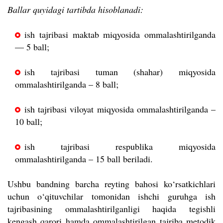
Ballar quyidagi tartibda hisoblanadi:
ish tajribasi maktab miqyosida ommalashtirilganda
— 5 ball;
ish tajribasi tuman (shahar) miqyosida
ommalashtirilganda – 8 ball;
ish tajribasi viloyat miqyosida ommalashtirilganda –
10 ball;
ish tajribasi respublika miqyosida
ommalashtirilganda – 15 ball beriladi.
Ushbu bandning barcha reyting bahosi ko‘rsatkichlari
uchun o‘qituvchilar tomonidan ishchi guruhga ish
tajribasining ommalashtirilganligi haqida tegishli
kengash qarori hamda ommalashtirilgan tajriba metodik