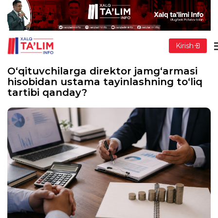
Kirish
O‘qituvchilarga direktor jamg‘armasi
hisobidan ustama tayinlashning to‘liq
tartibi qanday?