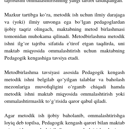
tajribasini ommalashtirishning yangi tartibi tasdiqlangan.
Mazkur tartibga ko‘ra, metodik ish uchun ilmiy darajaga
va (yoki) ilmiy unvonga ega bo‘lgan pedagoglardan
ijobiy taqriz olingach, maktabning metod birlashmasi
tomonidan muhokama qilinadi. Metodbirlashma metodik
ishni ilg‘or tajriba sifatida e’tirof etgan taqdirda, uni
maktab miqyosida ommalashtirish uchun maktabning
Pedagogik kengashiga tavsiya etadi.
Metodbirlashma tavsiyasi asosida Pedagogik kengash
metodik ishni belgilab qo‘yilgan talablar va baholash
mezonlariga muvofiqligini o‘rganib chiqadi hamda
metodik ishni maktab miqyosida ommalashtirish yoki
ommalashtirmaslik to‘g‘risida qaror qabul qiladi.
Agar metodik ish ijobiy baholanib, ommalashtirishga
loyiq deb topilsa, Pedagogik kengash qarori bilan maktab