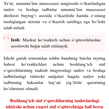
Ya’ni, umumta’lim muassasasi miqyosida o‘tkaziladigan
tanlov va boshqa tadbirlar umumta’lim muassasasi
direktori buyrug‘i asosida o‘tkazilishi hamda o‘zining
tasdiqlangan nizomi va o‘tkazish tartibiga ega bo‘lishi
talab etiladi.
Izoh:
Mazkur ko‘rsatkich uchun o‘qituvchilardan
asoslovchi hujjat talab etilmaydi.
Ishchi guruh tomonidan ushbu bandning barcha reyting
bahosi ko‘rsatkichlari uchun boshlang‘ich sinf
o‘quvchilarining maktab miqyosidagi tanlov va boshqa
tadbirlardagi ishtiroki natijalari haqida tanlov yoki
tadbirning hakamlar hay’ati yig‘ilishi qarorining
ko‘chirmasi olinadi.
Boshlang‘ich sinf o‘quvchilarning tanlovlardagi
ishtiroki uchun yuqori sinf o‘qituvchisiga ball bersa