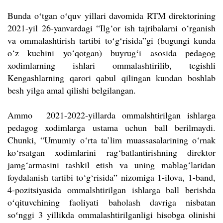
Bunda oʻtgan oʻquv yillari davomida RTM direktorining
2021-yil 26-yanvardagi “Ilg‘or ish tajribalarni o‘rganish
va ommalashtirish tartibi toʻgʻrisida”gi (bugungi kunda
o‘z kuchini yo‘qotgan) buyrugʻi asosida pedagog
xodimlarning ishlari ommalashtirilib, tegishli
Kengashlarning qarori qabul qilingan kundan boshlab
besh yilga amal qilishi belgilangan.
Ammo 2021-2022-yillarda ommalshtirilgan ishlarga
pedagog xodimlarga ustama uchun ball berilmaydi.
Chunki, “Umumiy o‘rta ta’lim muassasalarining o‘rnak
ko‘rsatgan xodimlarini rag‘batlantirishning direktor
jamg‘armasini tashkil etish va uning mablag‘laridan
foydalanish tartibi to‘g‘risida” nizomiga 1-ilova, 1-band,
4-pozitsiyasida ommalshtirilgan ishlarga ball berishda
oʻqituvchining faoliyati baholash davriga nisbatan
soʻnggi 3 yillikda ommalashtirilganligi hisobga olinishi