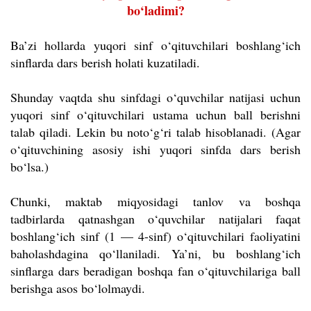
bo‘ladimi?
Ba’zi hollarda yuqori sinf o‘qituvchilari boshlang‘ich
sinflarda dars berish holati kuzatiladi.
Shunday vaqtda shu sinfdagi o‘quvchilar natijasi uchun
yuqori sinf o‘qituvchilari ustama uchun ball berishni
talab qiladi. Lekin bu noto‘g‘ri talab hisoblanadi. (Agar
o‘qituvchining asosiy ishi yuqori sinfda dars berish
bo‘lsa.)
Chunki, maktab miqyosidagi tanlov va boshqa
tadbirlarda qatnashgan o‘quvchilar natijalari faqat
boshlang‘ich sinf (1 — 4-sinf) o‘qituvchilari faoliyatini
baholashdagina qo‘llaniladi. Ya’ni, bu boshlang‘ich
sinflarga dars beradigan boshqa fan o‘qituvchilariga ball
berishga asos bo‘lolmaydi.