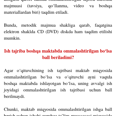
majmuasi (tavsiya, qo‘llanma, video va boshqa
materiallardan biri) taqdim etiladi.
Bunda, metodik majmua shakliga qarab, faqatgina
elektron shaklda CD (DVD) diskda ham taqdim etilishi
mumkin.
Ish tajriba boshqa maktabda ommalashtirilgan bo‘lsa
ball beriladimi?
Agar o‘qituvchining ish tajribasi maktab miqyosida
ommalashtirilgan bo‘lsa va o‘qituvchi ayni vaqtda
boshqa maktabda ishlayotgan bo‘lsa, uning avvalgi ish
joyidagi ommalashtirilgan ish tajribasi uchun ball
berilmaydi.
Chunki, maktab miqyosida ommalashtirilgan ishga ball
berish uchun ishchi guruhga ta’lim muassasasi miqyosida