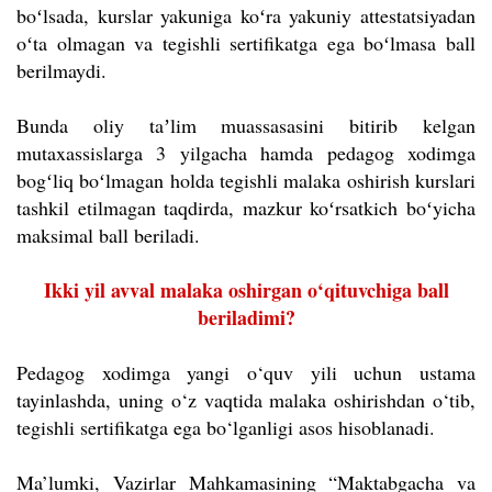
boʻlsada, kurslar yakuniga koʻra yakuniy attestatsiyadan
oʻta olmagan va tegishli sertifikatga ega boʻlmasa ball
berilmaydi.
Bunda oliy taʼlim muassasasini bitirib kelgan
mutaxassislarga 3 yilgacha hamda pedagog xodimga
bogʻliq boʻlmagan holda tegishli malaka oshirish kurslari
tashkil etilmagan taqdirda, mazkur koʻrsatkich boʻyicha
maksimal ball beriladi.
Ikki yil avval malaka oshirgan o‘qituvchiga ball
beriladimi?
Pedagog xodimga yangi o‘quv yili uchun ustama
tayinlashda, uning o‘z vaqtida malaka oshirishdan o‘tib,
tegishli sertifikatga ega bo‘lganligi asos hisoblanadi.
Ma’lumki, Vazirlar Mahkamasining “Maktabgacha va