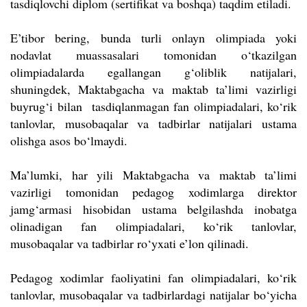
tasdiqlovchi diplom (sertifikat va boshqa) taqdim etiladi.
E’tibor bering, bunda turli onlayn olimpiada yoki
nodavlat muassasalari tomonidan o‘tkazilgan
olimpiadalarda egallangan g‘oliblik natijalari,
shuningdek, Maktabgacha va maktab ta’limi vazirligi
buyrug‘i bilan tasdiqlanmagan fan olimpiadalari, ko‘rik
tanlovlar, musobaqalar va tadbirlar natijalari ustama
olishga asos bo‘lmaydi.
Ma’lumki, har yili Maktabgacha va maktab ta’limi
vazirligi tomonidan pedagog xodimlarga direktor
jamg‘armasi hisobidan ustama belgilashda inobatga
olinadigan fan olimpiadalari, ko‘rik tanlovlar,
musobaqalar va tadbirlar ro‘yxati e’lon qilinadi.
Pedagog xodimlar faoliyatini fan olimpiadalari, ko‘rik
tanlovlar, musobaqalar va tadbirlardagi natijalar bo‘yicha