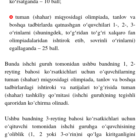
koʻrsatganda – 10 ball;
tuman (shahar) miqyosidagi olimpiada, tanlov va
boshqa tadbirlarda qatnashgan oʻquvchilari 1-, 2-, 3-
oʻrinlarni (shuningdek, toʻgʻridan toʻgʻri xalqaro fan
olimpiadalaridan ishtirok etib, sovrinli oʻrinlarni)
egallaganda – 25 ball.
Bunda ishchi guruh tomonidan ushbu bandning 1, 2-
reyting bahosi ko‘rsatkichlari uchun o‘quvchilarning
tuman (shahar) miqyosidagi olimpiada, tanlov va boshqa
tadbirlardagi ishtiroki va natijalari to‘g‘risida tuman
(shahar) tashkiliy qo‘mitasi (ishchi guruh)ning tegishli
qaroridan ko‘chirma olinadi.
Ushbu bandning 3-reyting bahosi ko‘rsatkichlari uchun
o‘qituvchi tomonidan ishchi guruhga o‘quvchisining
g‘oliblik (1, 2 yoki 3-o‘rin)ni qo‘lga kiritganligini