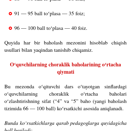
91 — 95 ball toʻplasa — 35 foiz;
96 — 100 ball toʻplasa — 40 foiz.
Quyida har bir baholash mezonini hisoblab chiqish
usullari bilan yaqindan tanishib chiqamiz.
Oʻquvchilarning choraklik baholarining oʻrtacha
qiymati
Bu mezonda oʻqituvchi dars oʻtayotgan sinflardagi
oʻquvchilarning choraklik oʻrtacha baholari
oʻzlashtirishning sifat (“4” va “5” baho (yangi baholash
tizimida 66 — 100 ball) koʻrsatkichi asosida aniqlanadi.
Bunda ko‘rsatkichlarga qarab pedagoglarga quyidagicha
ball beriladi: