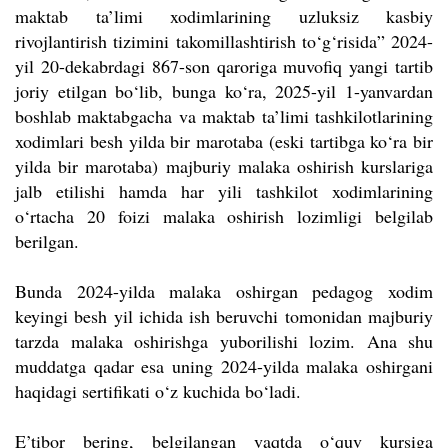
maktab ta’limi xodimlarining uzluksiz kasbiy
rivojlantirish tizimini takomillashtirish to‘g‘risida” 2024-
yil 20-dekabrdagi 867-son qaroriga muvofiq yangi tartib
joriy etilgan bo‘lib, bunga ko‘ra, 2025-yil 1-yanvardan
boshlab maktabgacha va maktab ta’limi tashkilotlarining
xodimlari besh yilda bir marotaba (eski tartibga ko‘ra bir
yilda bir marotaba) majburiy malaka oshirish kurslariga
jalb etilishi hamda har yili tashkilot xodimlarining
o‘rtacha 20 foizi malaka oshirish lozimligi belgilab
berilgan.
Bunda 2024-yilda malaka oshirgan pedagog xodim
keyingi besh yil ichida ish beruvchi tomonidan majburiy
tarzda malaka oshirishga yuborilishi lozim. Ana shu
muddatga qadar esa uning 2024-yilda malaka oshirgani
haqidagi sertifikati o‘z kuchida bo‘ladi.
E’tibor bering, belgilangan vaqtda o‘quv kursiga