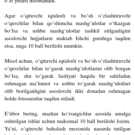
o‘zi yetarli hisoblanadi.
Agar o‘qituvchi iqtidorli va bo‘sh o‘zlashtiruvchi
o‘quvchilar bilan qo‘shimcha mashg‘ulotlar o‘tkazgan
bo‘lsa va ushbu mashg‘ulotlar tashkil etilganligini
asoslovchi hujjatlarni maktab Ishchi guruhiga taqdim
etsa, unga 10 ball berilishi mumkin.
Misol uchun, o‘qituvchi iqtidorli va bo‘sh o‘zlashtiruvchi
o‘quvchilar bilan to‘garak mashg‘ulotlarini olib borgan
bo‘lsa, shu to‘garak faoliyati haqida bir sahifadan
oshmagan ma’lumot va ushbu to‘garak mashg‘ulotlari
olib borilganligini asoslovchi ikki donadan oshmagan
holda fotosuratlar taqdim etiladi.
E’tibor bering, mazkur ko‘rsatgichlar asosida amalga
oshirilgan ishlar uchun maksimal 10 ball berilishi lozim.
Ya’ni, o‘qituvchi baholash mezonida nazarda tutilgan