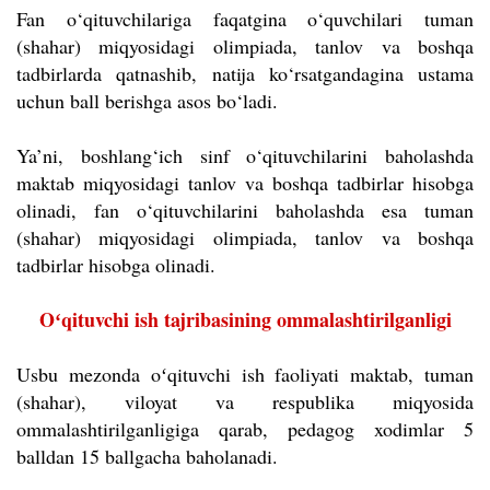
Fan o‘qituvchilariga faqatgina o‘quvchilari tuman
(shahar) miqyosidagi olimpiada, tanlov va boshqa
tadbirlarda qatnashib, natija ko‘rsatgandagina ustama
uchun ball berishga asos bo‘ladi.
Ya’ni, boshlang‘ich sinf o‘qituvchilarini baholashda
maktab miqyosidagi tanlov va boshqa tadbirlar hisobga
olinadi, fan o‘qituvchilarini baholashda esa tuman
(shahar) miqyosidagi olimpiada, tanlov va boshqa
tadbirlar hisobga olinadi.
Oʻqituvchi ish tajribasining ommalashtirilganligi
Usbu mezonda oʻqituvchi ish faoliyati maktab, tuman
(shahar), viloyat va respublika miqyosida
ommalashtirilganligiga qarab, pedagog xodimlar 5
balldan 15 ballgacha baholanadi.