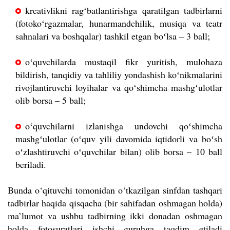
kreativlikni ragʻbatlantirishga qaratilgan tadbirlarni
(fotokoʻrgazmalar, hunarmandchilik, musiqa va teatr
sahnalari va boshqalar) tashkil etgan boʻlsa – 3 ball;
oʻquvchilarda mustaqil fikr yuritish, mulohaza
bildirish, tanqidiy va tahliliy yondashish koʻnikmalarini
rivojlantiruvchi loyihalar va qoʻshimcha mashgʻulotlar
olib borsa – 5 ball;
oʻquvchilarni izlanishga undovchi qoʻshimcha
mashgʻulotlar (oʻquv yili davomida iqtidorli va boʻsh
oʻzlashtiruvchi oʻquvchilar bilan) olib borsa – 10 ball
beriladi.
Bunda o‘qituvchi tomonidan o‘tkazilgan sinfdan tashqari
tadbirlar haqida qisqacha (bir sahifadan oshmagan holda)
ma’lumot va ushbu tadbirning ikki donadan oshmagan
holda fotosuratlari ishchi guruhga taqdim etiladi