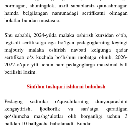
bormagan, shuningdek, uzrli sabablarsiz qatnashmagan
hamda belgilangan namunadagi sertifikatni olmagan
holatlar bundan mustasno.
Shu sababli, 2024-yilda malaka oshirish kursidan o‘tib,
tegishli sertifikatga ega bo‘lgan pedagoglarning keyingi
majburiy malaka oshirish navbati kelgunga qadar
sertifikati o‘z kuchida bo‘lishini inobatga olinib, 2026-
2027-o‘quv yili uchun ham pedagoglarga maksimal ball
berilishi lozim.
Sinfdan tashqari ishlarni baholash
Pedagog xodimlar oʻquvchilarning dunyoqarashini
kengaytirish, ijodkorlik va sanʼatga qaratilgan
qoʻshimcha mashgʻulotlar olib borganligi uchun 3
balldan 10 ballgacha baholanadi. Bunda: