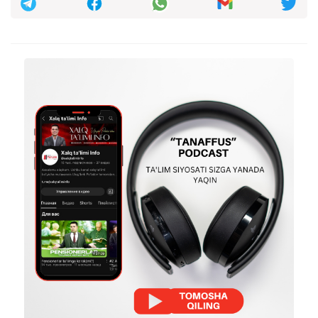
1
taxrirlangan
Javob
Vahob
18:35:01 / 03.03.2026
Оби-хаво носозлиги туфайли........ Шунгаям
президент аралашдими э калллаларингга
коил .
taxrirlangan
Javob
Jamshid Ahmadjonov
11:29:25 / 03.03.2026
Vazirlikni foydasiga qaror chiqargan sud
endi nima qilarkan sud qarorini oʻzgartirib
uzur soʻrarmikin Oʻz kaspi fidoyilariga
ofaring
taxrirlangan
Javob
alish2008xon alixandro08
10:39:50 / 03.03.2026