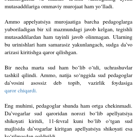
mutasaddilariga ommaviy murojaat ham yo‘lladi.
Ammo appelyatsiya murojaatiga barcha pedagoglarga
yuboriladigan bir xil mazmundagi javob kelgan, tegishli
mutasaddilardan ham tayinli javob olinmagan. Ularning
bu urinishlari ham samarasiz yakunlangach, sudga da’vo
arizasi kiritishga qaror qilishgan.
Bir necha marta sud ham bo‘lib o‘tdi, uchrashuvlar
tashkil qilindi. Ammo, natija so‘nggida sud pedagoglar
da’vosini asossiz deb topib, vazirlik foydasiga
qaror chiqardi.
Eng muhimi, pedagoglar shunda ham ortga chekinmadi.
Da’vogarlar sud qaroridan norozi bo‘lib apellyatsiya
shikoyati kiritdi, 11-fevral kuni bo‘lib o‘tgan sud
majlisida da’vogarlar kiritgan apellyatsiya shikoyati esa
ko‘rilmasdan qoldirildi.