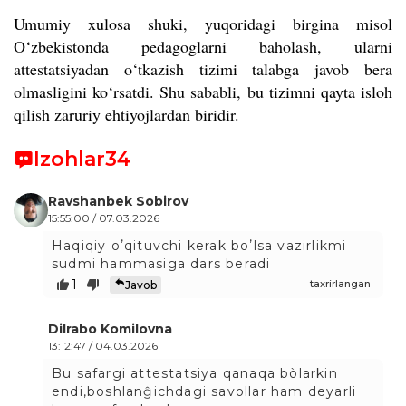
Umumiy xulosa shuki, yuqoridagi birgina misol
O‘zbekistonda pedagoglarni baholash, ularni
attestatsiyadan o‘tkazish tizimi talabga javob bera
olmasligini ko‘rsatdi. Shu sababli, bu tizimni qayta isloh
qilish zaruriy ehtiyojlardan biridir.
Izohlar
34
Ravshanbek Sobirov
15:55:00 / 07.03.2026
Haqiqiy oʼqituvchi kerak boʼlsa vazirlikmi
sudmi hammasiga dars beradi
1
taxrirlangan
Javob
Dilrabo Komilovna
13:12:47 / 04.03.2026
Bu safargi attestatsiya qanaqa bòlarkin
endi,boshlanĝichdagi savollar ham deyarli