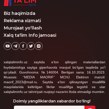
2
taxrirlangan
Javob
pedagoglarga keldi.
Shaxnoza Saydikarimova
Biz haqimizda
12:55:13 / 23.04.2026
Reklama xizmati
Shaxnoza Saydikarimova :
Murojaat yo‘llash
Oʻqituvchilar asosiy vazifalari yosh avlodni
Xalq ta'lim Info jamoasi
barkamol komil inson qilib tarbiyalashga
emas faqat attestatsiyaga tayyorgarlik
koʻrish bilan band qolyapti Bu borib ta'lim
taraqqiyotiga salbiy taʼsir koʻrsatadi Yosh
avlodni tarbiyalash masalasi davlatimiz
siyosatining ustuvor yoʻnalishlaridan biri
xalqtaliminfo.uz saytida e’lon qilingan materiallardan
sifatida eʼtirof etilayotgan yangi
foydalanishga saytga giperhavola mavjud bo‘lgan taqdirda yo‘l
Oʻzbekistonning iqtisodiy va ijtimoiy siyosiy
qo‘yiladi. Guvohnoma: №146004. Berilgan sana: 16.10.2023.
tizimiga salbiy taʼsir koʻrsatadi
Muassis: “MEDIA MAORIF” MCHJ. Elektron manzil:
taxrirlangan
Javob
maorif_2023@mail.ru. Saytda e’lon qilinayotgan mualliflik
maqolalarida keltirilgan fikrlar muallifga tegishli va ular
Zarifa Ahmadjonova
xalqtaliminfo.uz tahririyati nuqtayi nazarini ifoda etmasligi mumkin.
11:45:46 / 02.03.2026
Doimiy yangiliklardan xabardor bo‘ling!
Bunday ustozlarga vazirlik xodimlari o'z
o'rnini bo'shatib bersinlar