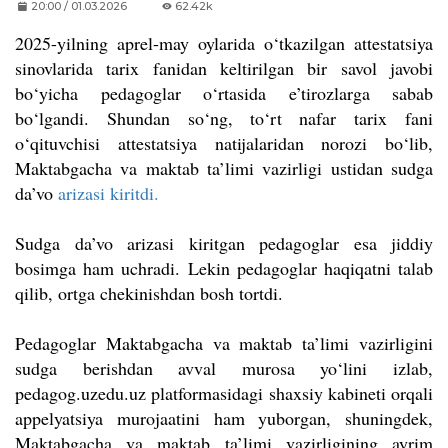
20:00 / 01.03.2026
62.42k
2025-yilning aprel-may oylarida o‘tkazilgan attestatsiya
sinovlarida tarix fanidan keltirilgan bir savol javobi
bo‘yicha pedagoglar o‘rtasida e’tirozlarga sabab
bo‘lgandi. Shundan so‘ng, to‘rt nafar tarix fani
o‘qituvchisi attestatsiya natijalaridan norozi bo‘lib,
Maktabgacha va maktab ta’limi vazirligi ustidan sudga
da’vo
arizasi kiritdi.
Sudga da’vo arizasi kiritgan pedagoglar esa jiddiy
bosimga ham uchradi. Lekin pedagoglar haqiqatni talab
qilib, ortga chekinishdan bosh tortdi.
Pedagoglar Maktabgacha va maktab ta’limi vazirligini
sudga berishdan avval murosa yo‘lini izlab,
pedagog.uzedu.uz platformasidagi shaxsiy kabineti orqali
appelyatsiya murojaatini ham yuborgan, shuningdek,
Maktabgacha va maktab ta’limi vazirligining ayrim