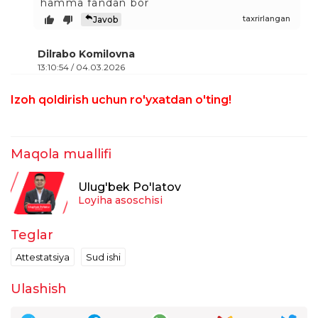
hamma fandan bor
taxrirlangan
Javob
Dilrabo Komilovna
13:10:54 / 04.03.2026
Ustozga ofarin ,javobi chuchmal testni
Izoh qoldirish uchun ro'yxatdan o'ting!
kiritib qòyib qancha asabbuzarlik bòlganini
his qildim.i
taxrirlangan
Javob
Maqola muallifi
Zilola Yuldasheva
10:30:34 / 04.03.2026
Ulug'bek Po'latov
Loyiha asoschisi
Biologiya fani ham matematika bo'lib
ketgan shuni ham biri ko'rib chiqishsa edi
Teglar
taxrirlangan
Javob
Attestatsiya
Sud ishi
Saidqosim Shayvaliyev
18:43:00 / 03.03.2026
Ulashish
Talim vazirligida utirganlarni kaspiy
imtihondan utkazish kerak