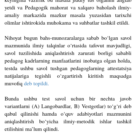
yetdi va Pedagogik mahorat va xalqaro baholash ilmiy-
amaliy markazida mazkur masala yuzasidan tarixchi
olimlar ishtirokida muhokama va suhbatlar tashkil etildi.
Nihoyat bugun bahs-munozaralarga sabab bo‘lgan savol
mazmunida ilmiy talqinlar o‘rtasida tafovut mavjudligi,
savol tuzilishida aniqlashtirish zarurati borligi sababli
pedagog kadrlarning manfaatlarini inobatga olgan holda,
testda ushbu savol tushgan pedagoglarning attestatsiya
natijalariga tegishli o‘zgartirish kiritish maqsadga
muvofiq
deb topildi.
Bunda ushbu test savol uchun bir nechta javob
variantlarni (A) Langobardlar, B) Vestgotlar) to‘g‘ri deb
qabul qilinishi hamda o‘quv adabiyotlari mazmunini
aniqlashtirish bo‘yicha ilmiy-metodik ishlar tashkil
etilishini ma’lum qilindi.