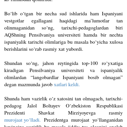
Bo‘lib o‘tgan bir necha sud ishlarida ham Ispaniyani
vestgotlar egallagani haqidagi ma’lumotlar tan
olinmaganidan so‘ng, tarixchi-pedagoglardan biri
AQShning Pensilvaniya universiteti hamda bir nechta
ispaniyalik tarixchi olimlariga bu masala bo‘yicha xulosa
berishlarini so‘rab rasmiy xat yubordi.
Shundan so‘ng, jahon reytingida top-100 ro‘yxatiga
kiradigan Pensilvaniya universiteti va ispaniyalik
olimlardan “langobardlar Ispaniyani bosib olmagan”
degan mazmunda javob
xatlari keldi.
Shunda ham vazirlik o‘z xatosini tan olmagach, tarixchi-
pedagog Jalol Boltayev O‘zbekiston Respublikasi
Prezidenti Shavkat Mirziyoyevga rasmiy
murojaat yo‘lladi.
Prezidentga murojaat yo‘llanganidan
keyingina vazirlik bu masala jiddiy tus olganini anglab