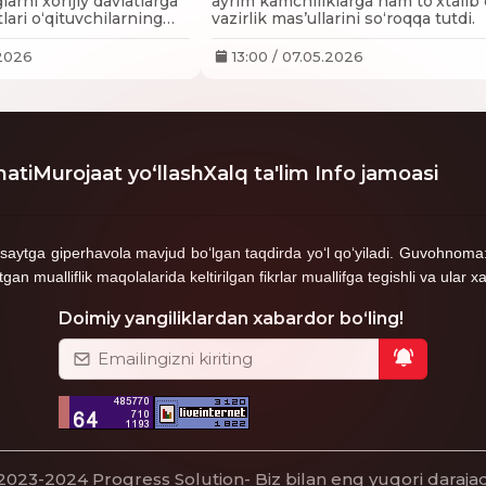
larni xorijiy davlatlarga
ayrim kamchiliklarga ham to‘xtalib o
lari o‘qituvchilarning
vazirlik mas’ullarini so‘roqqa tutdi.
o‘yilmoqda.
.2026
13:00 / 07.05.2026
ati
Murojaat yo‘llash
Xalq ta'lim Info jamoasi
shga saytga giperhavola mavjud bo‘lgan taqdirda yo‘l qo‘yiladi. Guvoh
mualliflik maqolalarida keltirilgan fikrlar muallifga tegishli va ular xa
Doimiy yangiliklardan xabardor bo‘ling!
2023-2024
Progress Solution
- Biz bilan eng yuqori darajad