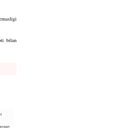
emasligi
ti bilan
и
rlangan