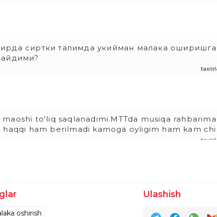
ирда сиртки талимда укийман малака оширишга
майдими?
taxri
k maoshi to'liq saqlanadimi.MTTda musiqa rahbarim
'l haqqi ham berilmadi kamoga oyligim ham kam chi
taxri
glar
Ulashish
laka oshirish