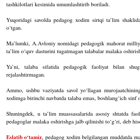
tashkilotlari kesimida umumlashtirib boriladi.
Yuqoridagi savolda pedagog xodim sirtqi ta’lim shaklid
o‘tgan.
Ma’lumki, A.Avloniy nomidagi pedagogik mahorat milliy i
ta’lim o‘quv dasturini tugatmagan talabalar malaka oshiris
Ya’ni, talaba sifatida pedagogik faoliyat bilan shug
rejalashtirmagan.
Ammo, ushbu vaziyatda savol yo‘llagan murojaatchining
xodimga birinchi navbatda talaba emas, boshlang‘ich sinf o‘
Shuningdek, u ta’lim muassasalarida asosiy shtatda faol
pedagoglar malaka oshirishga jalb qilinishi to‘g‘ri, deb hi
Eslatib o‘tamiz
, pedagog xodim belgilangan muddatda mal