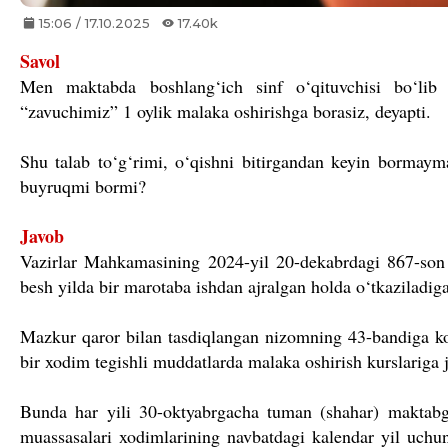
15:06 / 17.10.2025
17.40k
Savol
Men maktabda boshlang‘ich sinf o‘qituvchisi bo‘lib 
“zavuchimiz” 1 oylik malaka oshirishga borasiz, deyapti.
Shu talab to‘g‘rimi, o‘qishni bitirgandan keyin bormay
buyruqmi bormi?
Javob
Vazirlar Mahkamasining 2024-yil 20-dekabrdagi 867-so
besh yilda bir marotaba ishdan ajralgan holda o‘tkaziladiga
Mazkur qaror bilan tasdiqlangan nizomning 43-bandiga ko
bir xodim tegishli muddatlarda malaka oshirish kurslariga ja
Bunda har yili 30-oktyabrgacha tuman (shahar) maktabg
muassasalari xodimlarining navbatdagi kalendar yil uchun