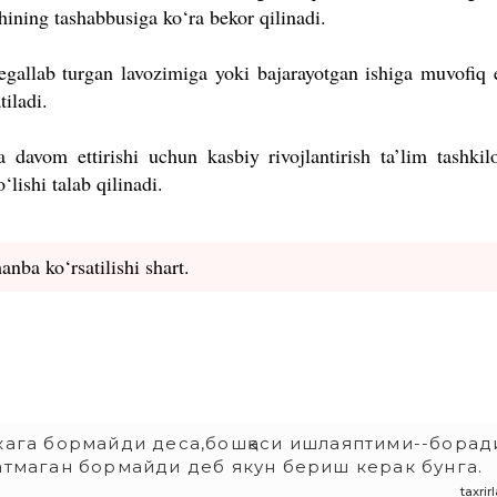
hining tashabbusiga ko‘ra bekor qilinadi.
egallab turgan lavozimiga yoki bajarayotgan ishiga muvofiq 
tiladi.
davom ettirishi uchun kasbiy rivojlantirish ta’lim tashkilo
lishi talab qilinadi.
manba ko
‘rsatilishi shart.
акага бормайди деса,бошқаси ишлаяптими--борад
атмаган бормайди деб якун бериш керак бунга.
taxri