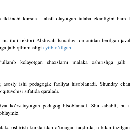
a ikkinchi kursda tahsil olayotgan talaba ekanligini ham k
nstituti rektori Abduvali Ismailov tomonidan berilgan javo
hga jalb qilinmasligi
aytib o‘tilgan.
‘ullanib kelayotgan shaxslarni malaka oshirishga jalb q
 asosiy ishi pedagogik faoliyat hisoblanadi. Shunday eka
qituvchisi sifatida qaraladi.
iyat ko‘rsatayotgan pedagog hisoblanadi. Shu sababli, bu t
soblaymiz.
aka oshirish kurslaridan o‘tmagan taqdirda, u bilan tuzilga