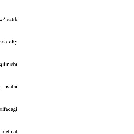
o‘rsatib
bda oliy
ilinishi
n, ushbu
oifadagi
n mehnat