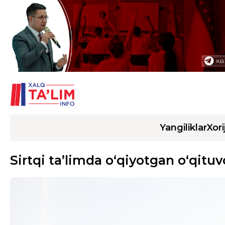
Yangiliklar
Xori
Sirtqi ta’limda o‘qiyotgan o‘qitu