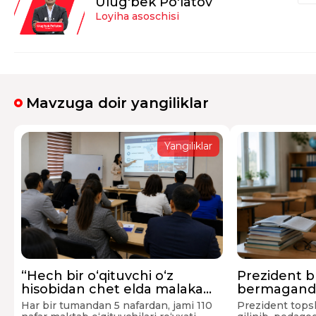
Ulug'bek Po'latov
Loyiha asoschisi
Mavzuga doir yangiliklar
Yangiliklar
“Hech bir o‘qituvchi o‘z
Prezident b
hisobidan chet elda malaka
bermagandi:
oshirishga majbur qilinmadi"
xorijga yubo
Har bir tumandan 5 nafardan, jami 110
Prezident topshi
— rasmiy izoh berildi
ularning bo‘