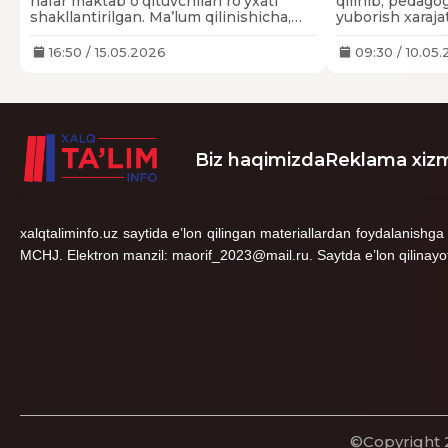
nafar maktab o‘qituvchilari ro‘yxati
qilinib, pedagog
shakllantirilgan. Ma’lum qilinishicha,
yuborish xarajat
bugungi kunga qadar 30 nafar
o‘ziga yuklab q
pedagoglar Turkiya davlatida o‘z
16:50 / 15.05.2026
09:30 / 10.05
yo‘nalishlari bo‘yicha malaka oshirib
kelgan.
Biz haqimizda
Reklama xizm
xalqtaliminfo.uz saytida e’lon qilingan materiallardan foydalani
MCHJ. Elektron manzil: maorif_2023@mail.ru. Saytda e’lon qilinayotgan 
©Copyright 