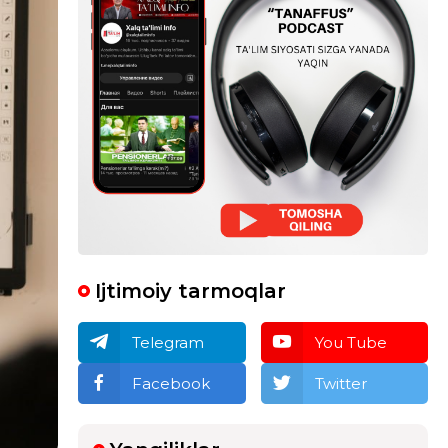
Ijtimoiy tarmoqlar
Telegram
You Tube
Facebook
Twitter