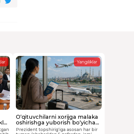
lar
Yangiliklar
O‘qituvchilarni xorijga malaka
klar
oshirishga yuborish bo‘yicha
prezident topshirig‘i nega
tgan
Prezident topshirig‘iga asosan har bir
to‘liq bajarilmadi?