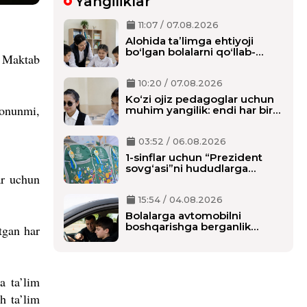
Yangiliklar
11:07 / 07.08.2026
Alohida taʼlimga ehtiyoji
boʻlgan bolalarni qoʻllab-
 Maktab
quvvatlash tizimi tubdan
oʻzgaradi
10:20 / 07.08.2026
Ko‘zi ojiz pedagoglar uchun
qonunmi,
muhim yangilik: endi har bir
o‘qituvchiga alohida shaxsiy
assistent biriktiriladi
03:52 / 06.08.2026
1-sinflar uchun “Prezident
sovg‘asi”ni hududlarga
ar uchun
tarqatish boshlandi,
maktablarga qachon
15:54 / 04.08.2026
yetkaziladi?
Bolalarga avtomobilni
boshqarishga berganlik
tgan har
uchun alohida javobgarlik
belgilanmoqda
a ta’lim
h ta’lim