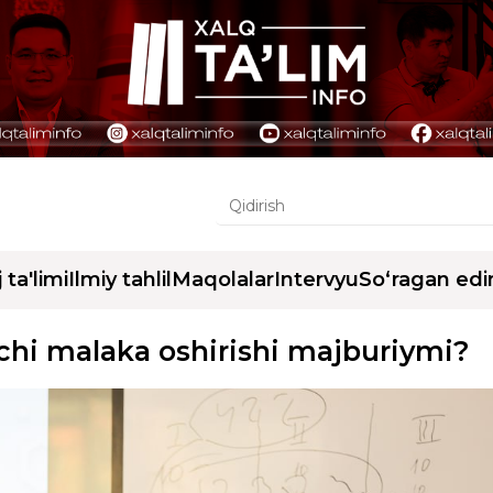
j ta'limi
Ilmiy tahlil
Maqolalar
Intervyu
So‘ragan edi
vchi malaka oshirishi majburiymi?