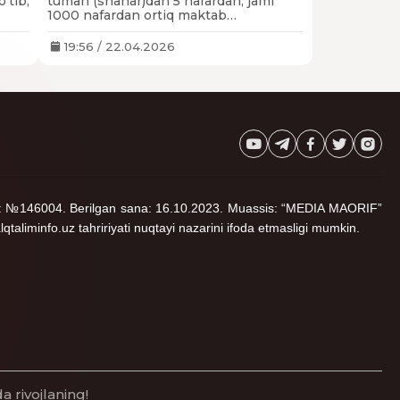
‘tib,
tuman (shahar)dan 5 nafardan, jami
1000 nafardan ortiq maktab
o‘qituvchilari xorijga malaka oshirishga
yuborilishi lozim edi.
19:56 / 22.04.2026
noma: №146004. Berilgan sana: 16.10.2023. Muassis: “MEDIA MAORIF”
lqtaliminfo.uz tahririyati nuqtayi nazarini ifoda etmasligi mumkin.
a rivojlaning!