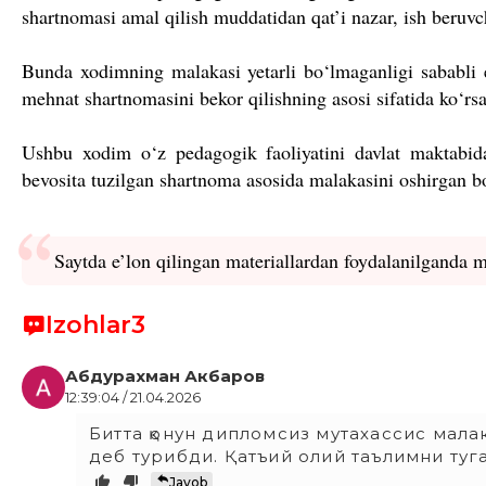
shartnomasi amal qilish muddatidan qat’i nazar, ish beruvc
Bunda xodimning malakasi yetarli bo‘lmaganligi sababli 
mehnat shartnomasini bekor qilishning asosi sifatida ko‘rsa
Ushbu xodim o‘z pedagogik faoliyatini davlat maktabida 
bevosita tuzilgan shartnoma asosida malakasini oshirgan bo‘
Saytda e
’lon qilingan materiallardan foydalanilganda 
Izohlar
3
Абдурахман Акбаров
12:39:04 / 21.04.2026
Битта қонун дипломсиз мутахассис мал
деб турибди. Қатъий олий таълимни туг
Javob