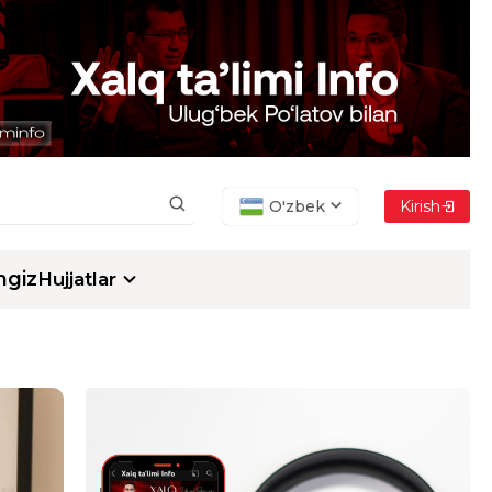
O'zbek
Kirish
ngiz
Hujjatlar