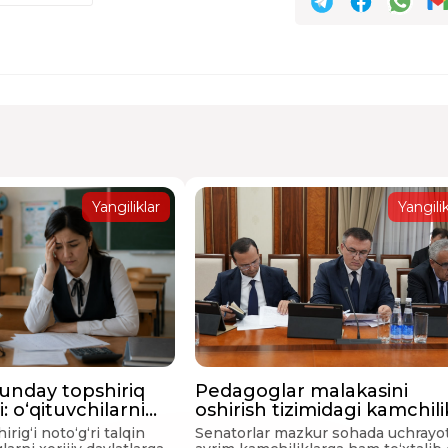
Yangiliklar
Yangilik
unday topshiriq
Pedagoglar malakasini
 o‘qituvchilarni
oshirish tizimidagi kamchili
rish xarajatlari
muhokama qilindi
rig‘i noto‘g‘ri talqin
Senatorlar mazkur sohada uchrayo
yniga ilindi