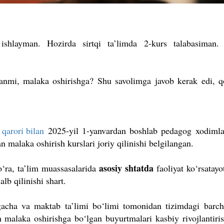
ishlayman. Hozirda sirtqi ta’limda 2-kurs talabasiman.
manmi, malaka oshirishga? Shu savolimga javob kerak edi, 
n
qarori bilan
2025-yil 1-yanvardan boshlab pedagog xodiml
n malaka oshirish kurslari joriy qilinishi belgilangan.
asosiy shtatda
‘ra, ta’lim muassasalarida
faoliyat ko‘rsatayo
lb qilinishi shart.
acha va maktab ta’limi bo‘limi tomonidan tizimdagi barch
 malaka oshirishga bo‘lgan buyurtmalari kasbiy rivojlantiris