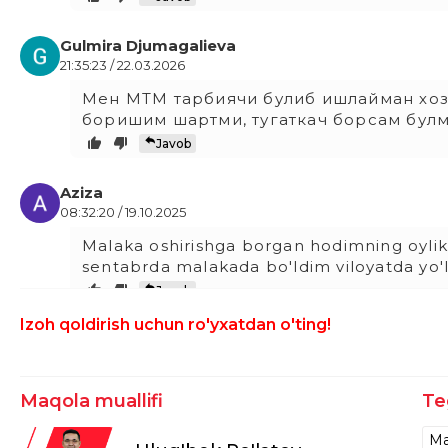
Gulmira Djumagalieva
21:35:23 / 22.03.2026
Мен МТМ тарбиячи булиб ишлайман хоз
боришим шартми, тугаткач борсам бул
Javob
Aziza
08:32:20 / 19.10.2025
Malaka oshirishga borgan hodimning oyli
sentabrda malakada bo'ldim viloyatda yo
Javob
Izoh qoldirish uchun ro'yxatdan o'ting!
Maqola muallifi
Te
Ma