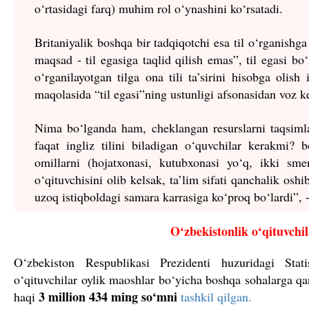
o‘rtasidagi farq) muhim rol o‘ynashini ko‘rsatadi.
Britaniyalik boshqa bir tadqiqotchi esa til o‘rganishga ta
maqsad - til egasiga taqlid qilish emas”, til egasi bo
o‘rganilayotgan tilga ona tili ta’sirini hisobga oli
maqolasida “til egasi”ning ustunligi afsonasidan voz k
Nima bo‘lganda ham, cheklangan resurslarni taqsiml
faqat ingliz tilini biladigan o‘quvchilar kerakmi? bo
omillarni (hojatxonasi, kutubxonasi yo‘q, ikki sme
o‘qituvchisini olib kelsak, ta’lim sifati qanchalik oshi
uzoq istiqboldagi samara karrasiga ko‘proq bo‘lardi”, -
O‘zbekistonlik o‘qituvchi
O‘zbekiston Respublikasi Prezidenti huzuridagi Stati
o‘qituvchilar oylik maoshlar bo‘yicha boshqa sohalarga qa
3 million 434 ming so‘mni
haqi
tashkil qilgan.