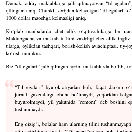
Demak, oddiy maktablarga jalb qilinayotgan “til egalar
qilingani aniq. Chunki, xorijdan kelayotgan “til egalari” o
1000 dollar maoshga kelmasligi aniq.
Ko‘plab manbalarda chet ellik o‘qituvchilarga bir qa
Maktabgacha va maktab ta’limi vazirligi chet ellik ingliz ti
ularga, oylikdan tashqari, borish-kelish aviachiptasi, uy-jo
ko‘rish mumkin.
Biz “til egalari” jalb qilingan ayrim maktablarda bo‘lib, x
“Til egalari” byurokratiyadan holi, faqat darsini o‘
jurnal, gazetalarga obuna bo‘lmaydi, yuqoridan kelga
buyurolmaydi, yil yakunida “remont” deb boshini q
tushunmaydi.
Eng qizig‘i, bolalar ham ularning tilini tushunmayapti
olib aytishimiz kerak. “Til egasi”ga esa bola tushun