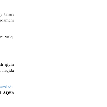
 ta’siri
ordamchi
ni yo‘q.
sh qiyin
r haqida
yoziladi.
10
AQSh