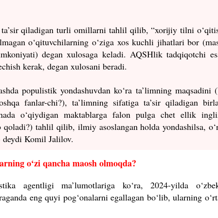
’sir qiladigan turli omillarni tahlil qilib, “xorijiy tilni o‘qit
‘lmagan o‘qituvchilarning o‘ziga xos kuchli jihatlari bor (ma
sh imkoniyati) degan xulosaga keladi. AQSHlik tadqiqotchi e
echish kerak, degan xulosani beradi.
ashda populistik yondashuvdan ko‘ra ta’limning maqsadini (
shqa fanlar-chi?), ta’limning sifatiga ta’sir qiladigan bir
nada o‘qiydigan maktablarga falon pulga chet ellik ingliz
b qoladi?) tahlil qilib, ilmiy asoslangan holda yondashilsa, o‘
 deydi Komil Jalilov.
larning o
‘
zi qancha maosh olmoqda?
stika agentligi ma’lumotlariga ko‘ra, 2024-yilda o‘zbek
raganda eng quyi pog‘onalarni egallagan bo‘lib, ularning o‘rt