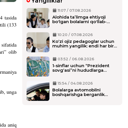
Yangiliklar
11:07 / 07.08.2026
4 tasida
Alohida taʼlimga ehtiyoji
boʻlgan bolalarni qoʻllab-
tili (133
quvvatlash tizimi tubdan
oʻzgaradi
10:20 / 07.08.2026
Ko‘zi ojiz pedagoglar uchun
sifatida
muhim yangilik: endi har bir
o‘qituvchiga alohida shaxsiy
ri” olib
assistent biriktiriladi
03:52 / 06.08.2026
1-sinflar uchun “Prezident
sovg‘asi”ni hududlarga
ermaniya
tarqatish boshlandi,
maktablarga qachon
15:54 / 04.08.2026
yetkaziladi?
Bolalarga avtomobilni
lib, unga
boshqarishga berganlik
uchun alohida javobgarlik
belgilanmoqda
qida aniq