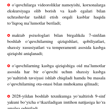
o‘quvchilarga videoroliklar namoyishi, korxonalarga
ekskursiyaga olib borish va kasb egalari bilan
uchrashuvlar tashkil etish orqali kasblar haqida
to‘liqroq ma’lumotlar beriladi;
maktab psixologlari bilan birgalikda 7-sinfdan
boshlab o‘quvchilarning qiziqishlari, qobiliyatlari,
shaxsiy xususiyatlari va temperamenti asosida kasbga
qiziqishi aniqlanadi;
o‘quvchilarning kasbga qiziqishiga oid ma’lumotlar
asosida har bir o‘quvchi uchun shaxsiy kasbga
yo‘naltirish tavsiyasi ishlab chiqiladi hamda bu masala
o‘quvchilarning ota-onasi bilan muhokama qilinadi;
2028-yildan boshlab texnikumga yo‘naltirish 9-sinf
yakuni bo‘yicha o‘tkaziladigan imtihon natijasiga ko‘ra
amalga oshiriladi.