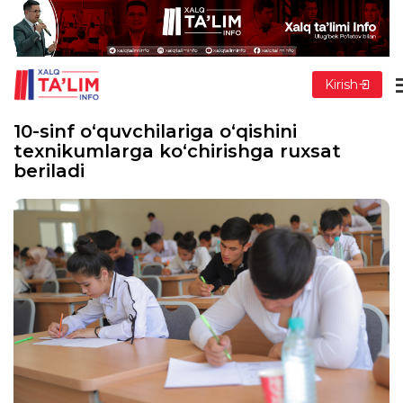
Kirish
10-sinf o‘quvchilariga o‘qishini
texnikumlarga ko‘chirishga ruxsat
beriladi