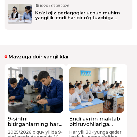
10:20 / 07.08.2026
Ko‘zi ojiz pedagoglar uchun muhim
yangilik: endi har bir o‘qituvchiga
alohida shaxsiy assistent biriktiriladi
Mavzuga doir yangiliklar
9-sinfni
Endi ayrim maktab
bitirganlarning har
bitiruvchilariga
uchinchisi
shahodatnomaga
2025/2026 o‘quv yilida 9-
Har yili 30-iyunga qadar
texnikumni
qo‘shimcha kasb-