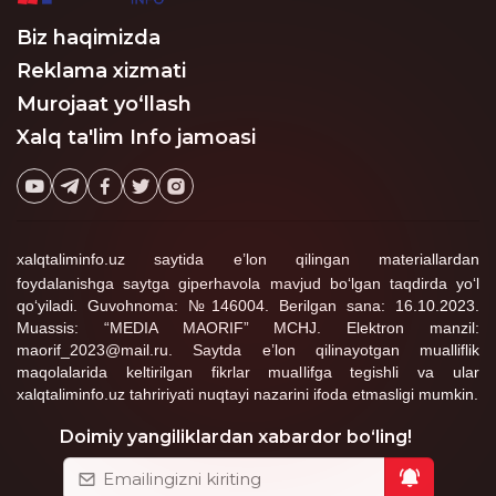
Biz haqimizda
Reklama xizmati
Murojaat yo‘llash
Xalq ta'lim Info jamoasi
xalqtaliminfo.uz saytida e’lon qilingan materiallardan
foydalanishga saytga giperhavola mavjud bo‘lgan taqdirda yo‘l
qo‘yiladi. Guvohnoma: №146004. Berilgan sana: 16.10.2023.
Muassis: “MEDIA MAORIF” MCHJ. Elektron manzil:
maorif_2023@mail.ru. Saytda e’lon qilinayotgan mualliflik
maqolalarida keltirilgan fikrlar muallifga tegishli va ular
xalqtaliminfo.uz tahririyati nuqtayi nazarini ifoda etmasligi mumkin.
Doimiy yangiliklardan xabardor bo‘ling!