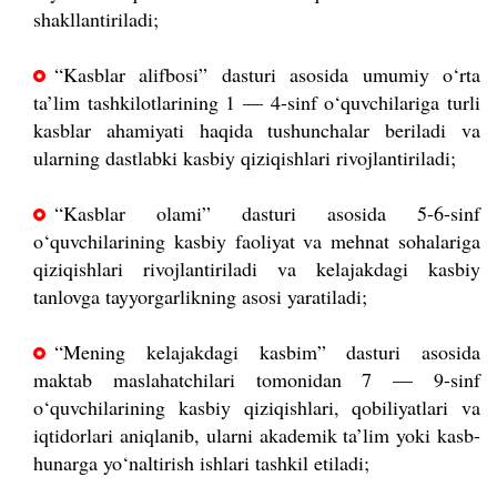
shakllantiriladi;
“Kasblar alifbosi” dasturi asosida umumiy o‘rta
ta’lim tashkilotlarining 1 — 4-sinf o‘quvchilariga turli
kasblar ahamiyati haqida tushunchalar beriladi va
ularning dastlabki kasbiy qiziqishlari rivojlantiriladi;
“Kasblar olami” dasturi asosida 5-6-sinf
o‘quvchilarining kasbiy faoliyat va mehnat sohalariga
qiziqishlari rivojlantiriladi va kelajakdagi kasbiy
tanlovga tayyorgarlikning asosi yaratiladi;
“Mening kelajakdagi kasbim” dasturi asosida
maktab maslahatchilari tomonidan 7 — 9-sinf
o‘quvchilarining kasbiy qiziqishlari, qobiliyatlari va
iqtidorlari aniqlanib, ularni akademik ta’lim yoki kasb-
hunarga yo‘naltirish ishlari tashkil etiladi;