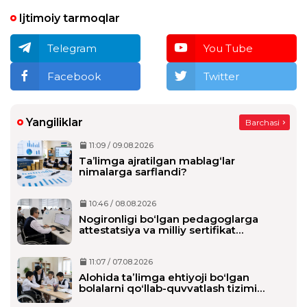
Ijtimoiy tarmoqlar
Telegram
You Tube
Facebook
Twitter
Yangiliklar
Barchasi
11:09 / 09.08.2026
Ta’limga ajratilgan mablag‘lar
nimalarga sarflandi?
10:46 / 08.08.2026
Nogironligi bo‘lgan pedagoglarga
attestatsiya va milliy sertifikat
imtihonlarida qo‘shimcha vaqt beriladi
11:07 / 07.08.2026
Alohida taʼlimga ehtiyoji boʻlgan
bolalarni qoʻllab-quvvatlash tizimi
tubdan oʻzgaradi