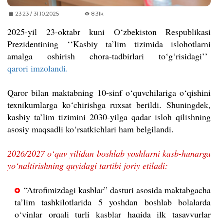
23:23 / 31.10.2025
8.31k
2025-yil 23-oktabr kuni O‘zbekiston Respublikasi
Prezidentining
‘
‘
Kasbiy ta’lim tizimida islohotlarni
amalga oshirish chora-tadbirlari to‘g‘risidagi
’
’
qarori imzolandi.
Qaror bilan maktabning 10-sinf o‘quvchilariga o‘qishini
texnikumlarga ko‘chirishga ruxsat berildi.
Shuningdek,
kasbiy ta’lim tizimini 2030-yilga qadar isloh qilishning
asosiy maqsadli ko‘rsatkichlari ham belgilandi.
2026/2027 o‘quv yilidan boshlab yoshlarni kasb-hunarga
yo‘naltirishning quyidagi tartibi joriy etiladi:
“Atrofimizdagi kasblar” dasturi asosida maktabgacha
ta’lim tashkilotlarida 5 yoshdan boshlab bolalarda
o‘yinlar orqali turli kasblar haqida ilk tasavvurlar