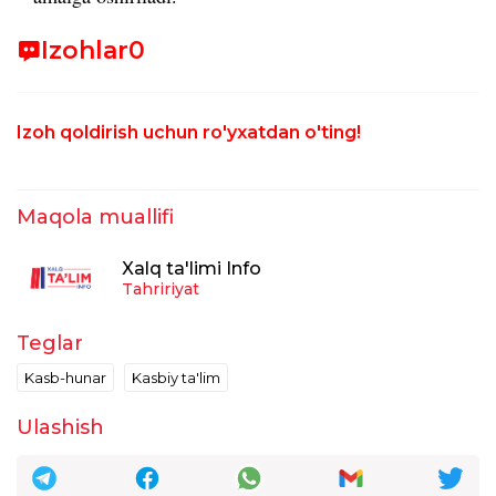
Izohlar
0
Izoh qoldirish uchun ro'yxatdan o'ting!
Maqola muallifi
Xalq ta'limi Info
Tahririyat
Teglar
Kasb-hunar
Kasbiy ta'lim
Ulashish